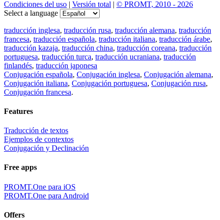
Condiciones del uso
|
Versión total
|
© PROMT, 2010 - 2026
Select a language
traducción inglesa
,
traducción rusa
,
traducción alemana
,
traducción
francesa
,
traducción española
,
traducción italiana
,
traducción árabe
,
traducción kazaja
,
traducción china
,
traducción coreana
,
traducción
portuguesa
,
traducción turca
,
traducción ucraniana
,
traducción
finlandés
,
traducción japonesa
Conjugación española
,
Conjugación inglesa
,
Conjugación alemana
,
Conjugación italiana
,
Conjugación portuguesa
,
Conjugación rusa
,
Conjugación francesa
.
Features
Traducción de textos
Ejemplos de contextos
Conjugación y Declinación
Free apps
PROMT.One para iOS
PROMT.One para Android
Offers