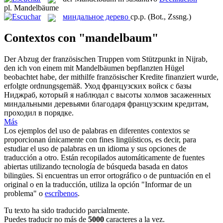
pl.
Mandelbäume
миндальное дерево
ср.р.
(Bot., Zssng.)
Contextos con "mandelbaum"
Der Abzug der französischen Truppen vom Stützpunkt in Nijrab,
den ich von einem mit
Mandelbäumen
bepflanzten Hügel
beobachtet habe, der mithilfe französischer Kredite finanziert wurde,
erfolgte ordnungsgemäß.
Уход французских войск с базы
Ниджраб, который я наблюдал с высоты холмов засаженных
миндальными деревьями
благодаря французским кредитам,
проходил в порядке.
Más
Los ejemplos del uso de palabras en diferentes contextos se
proporcionan únicamente con fines lingüísticos, es decir, para
estudiar el uso de palabras en un idioma y sus opciones de
traducción a otro. Están recopilados automáticamente de fuentes
abiertas utilizando tecnología de búsqueda basada en datos
bilingües. Si encuentras un error ortográfico o de puntuación en el
original o en la traducción, utiliza la opción "Informar de un
problema" o
escríbenos
.
Tu texto ha sido traducido parcialmente.
Puedes traducir no más de
5000
caracteres a la vez.