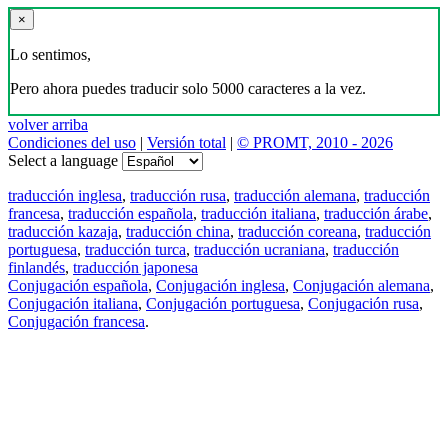
×
Lo sentimos,
Pero ahora puedes traducir solo 5000 caracteres a la vez.
volver arriba
Condiciones del uso
|
Versión total
|
© PROMT, 2010 - 2026
Select a language
traducción inglesa
,
traducción rusa
,
traducción alemana
,
traducción
francesa
,
traducción española
,
traducción italiana
,
traducción árabe
,
traducción kazaja
,
traducción china
,
traducción coreana
,
traducción
portuguesa
,
traducción turca
,
traducción ucraniana
,
traducción
finlandés
,
traducción japonesa
Conjugación española
,
Conjugación inglesa
,
Conjugación alemana
,
Conjugación italiana
,
Conjugación portuguesa
,
Conjugación rusa
,
Conjugación francesa
.
Features
Traducción de textos
Ejemplos de contextos
Conjugación y Declinación