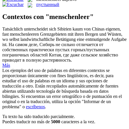
пустынный
Contextos con "menschenleer"
Tatsächlich unterscheidet sich Sibirien kaum von Chinas eigenen,
fast
menschenleeren
Grenzgebieten mit ihren Bergen und Wüsten,
wo selbst landwirtschaftliche Betätigung eine entmutigende Aufgabe
ist.
На самом деле, Сибирь не сильно отличается от
собственных практически пустых горных/
пустынных
пограничных областей Китая, где даже сельское хозяйство
приводит в полную растерянность.
Más
Los ejemplos del uso de palabras en diferentes contextos se
proporcionan únicamente con fines lingüísticos, es decir, para
estudiar el uso de palabras en un idioma y sus opciones de
traducción a otro. Están recopilados automáticamente de fuentes
abiertas utilizando tecnología de búsqueda basada en datos
bilingües. Si encuentras un error ortográfico o de puntuación en el
original o en la traducción, utiliza la opción "Informar de un
problema" o
escríbenos
.
Tu texto ha sido traducido parcialmente.
Puedes traducir no más de
5000
caracteres a la vez.