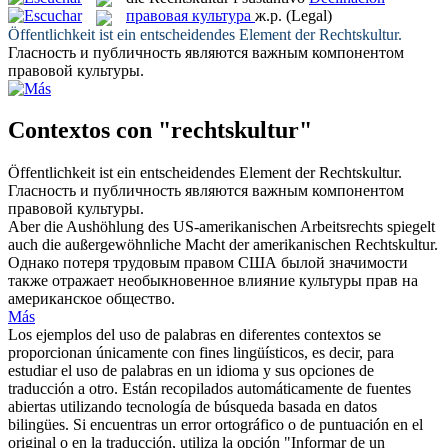
правовая культура
ж.р.
(Legal)
Öffentlichkeit ist ein entscheidendes Element der
Rechtskultur
.
Гласность и публичность являются важным компонентом
правовой культуры
.
Contextos con "rechtskultur"
Öffentlichkeit ist ein entscheidendes Element der
Rechtskultur
.
Гласность и публичность являются важным компонентом
правовой культуры
.
Aber die Aushöhlung des US-amerikanischen Arbeitsrechts spiegelt
auch die außergewöhnliche Macht der amerikanischen
Rechtskultur
.
Однако потеря трудовым правом США былой значимости
также отражает необыкновенное влияние культуры прав на
американское общество.
Más
Los ejemplos del uso de palabras en diferentes contextos se
proporcionan únicamente con fines lingüísticos, es decir, para
estudiar el uso de palabras en un idioma y sus opciones de
traducción a otro. Están recopilados automáticamente de fuentes
abiertas utilizando tecnología de búsqueda basada en datos
bilingües. Si encuentras un error ortográfico o de puntuación en el
original o en la traducción, utiliza la opción "Informar de un