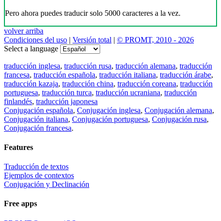
Pero ahora puedes traducir solo 5000 caracteres a la vez.
volver arriba
Condiciones del uso
|
Versión total
|
© PROMT, 2010 - 2026
Select a language
traducción inglesa
,
traducción rusa
,
traducción alemana
,
traducción
francesa
,
traducción española
,
traducción italiana
,
traducción árabe
,
traducción kazaja
,
traducción china
,
traducción coreana
,
traducción
portuguesa
,
traducción turca
,
traducción ucraniana
,
traducción
finlandés
,
traducción japonesa
Conjugación española
,
Conjugación inglesa
,
Conjugación alemana
,
Conjugación italiana
,
Conjugación portuguesa
,
Conjugación rusa
,
Conjugación francesa
.
Features
Traducción de textos
Ejemplos de contextos
Conjugación y Declinación
Free apps