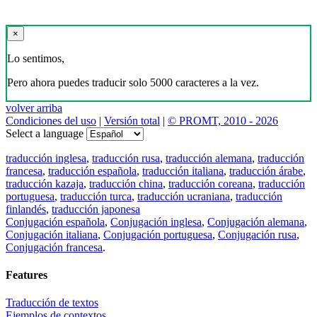
×
Lo sentimos,
Pero ahora puedes traducir solo 5000 caracteres a la vez.
volver arriba
Condiciones del uso
|
Versión total
|
© PROMT, 2010 - 2026
Select a language
traducción inglesa
,
traducción rusa
,
traducción alemana
,
traducción
francesa
,
traducción española
,
traducción italiana
,
traducción árabe
,
traducción kazaja
,
traducción china
,
traducción coreana
,
traducción
portuguesa
,
traducción turca
,
traducción ucraniana
,
traducción
finlandés
,
traducción japonesa
Conjugación española
,
Conjugación inglesa
,
Conjugación alemana
,
Conjugación italiana
,
Conjugación portuguesa
,
Conjugación rusa
,
Conjugación francesa
.
Features
Traducción de textos
Ejemplos de contextos