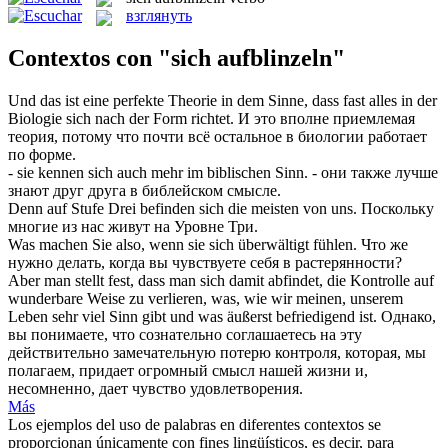
взглянуть
Contextos con "sich aufblinzeln"
Und das ist eine perfekte Theorie in dem Sinne, dass fast alles in der
Biologie
sich
nach der Form richtet.
И это вполне приемлемая
теория, потому что почти всё остальное в биологии работает
по форме.
- sie kennen
sich
auch mehr im biblischen Sinn.
- они также лучше
знают друг друга в библейском смысле.
Denn auf Stufe Drei befinden
sich
die meisten von uns.
Поскольку
многие из нас живут на Уровне Три.
Was machen Sie also, wenn sie
sich
überwältigt fühlen.
Что же
нужно делать, когда вы чувствуете
себя
в растерянности?
Aber man stellt fest, dass man
sich
damit abfindet, die Kontrolle auf
wunderbare Weise zu verlieren, was, wie wir meinen, unserem
Leben sehr viel Sinn gibt und was äußerst befriedigend ist.
Однако,
вы понимаете, что сознательно соглашаетесь на эту
действительно замечательную потерю контроля, которая, мы
полагаем, придает огромный смысл нашей жизни и,
несомненно, дает чувство удовлетворения.
Más
Los ejemplos del uso de palabras en diferentes contextos se
proporcionan únicamente con fines lingüísticos, es decir, para