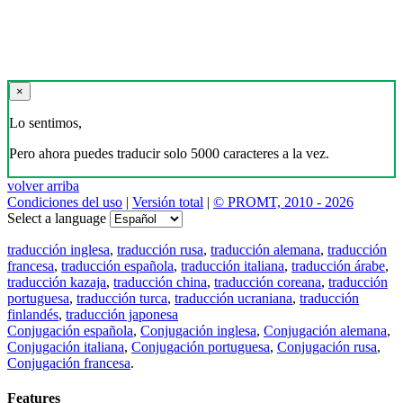
×
Lo sentimos,
Pero ahora puedes traducir solo 5000 caracteres a la vez.
volver arriba
Condiciones del uso
|
Versión total
|
© PROMT, 2010 - 2026
Select a language
traducción inglesa
,
traducción rusa
,
traducción alemana
,
traducción
francesa
,
traducción española
,
traducción italiana
,
traducción árabe
,
traducción kazaja
,
traducción china
,
traducción coreana
,
traducción
portuguesa
,
traducción turca
,
traducción ucraniana
,
traducción
finlandés
,
traducción japonesa
Conjugación española
,
Conjugación inglesa
,
Conjugación alemana
,
Conjugación italiana
,
Conjugación portuguesa
,
Conjugación rusa
,
Conjugación francesa
.
Features