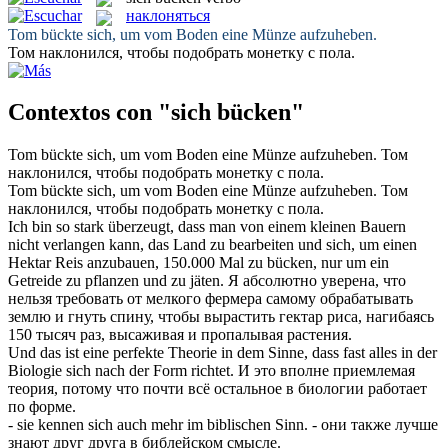
наклоняться
Tom
bückte
sich, um vom Boden eine Münze aufzuheben.
Том
наклонился
, чтобы подобрать монетку с пола.
Contextos con "sich bücken"
Tom
bückte
sich, um vom Boden eine Münze aufzuheben.
Том
наклонился
, чтобы подобрать монетку с пола.
Tom
bückte sich
, um vom Boden eine Münze aufzuheben.
Том
наклонился
, чтобы подобрать монетку с пола.
Ich bin so stark überzeugt, dass man von einem kleinen Bauern
nicht verlangen kann, das Land zu bearbeiten und sich, um einen
Hektar Reis anzubauen, 150.000 Mal zu
bücken
, nur um ein
Getreide zu pflanzen und zu jäten.
Я абсолютно уверена, что
нельзя требовать от мелкого фермера самому обрабатывать
землю и гнуть спину, чтобы вырастить гектар риса, нагибаясь
150 тысяч раз, высаживая и пропалывая растения.
Und das ist eine perfekte Theorie in dem Sinne, dass fast alles in der
Biologie
sich
nach der Form richtet.
И это вполне приемлемая
теория, потому что почти всё остальное в биологии работает
по форме.
- sie kennen
sich
auch mehr im biblischen Sinn.
- они также лучше
знают друг друга в библейском смысле.