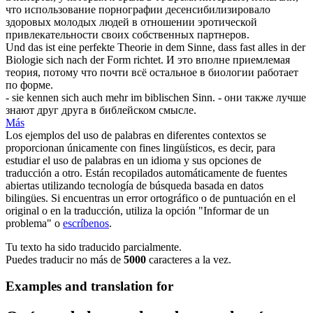
что использование порнографии
десенсибилизировало
здоровых молодых людей в отношении эротической
привлекательности своих собственных партнеров.
Und das ist eine perfekte Theorie in dem Sinne, dass fast alles in der
Biologie
sich
nach der Form richtet.
И это вполне приемлемая
теория, потому что почти всё остальное в биологии работает
по форме.
- sie kennen
sich
auch mehr im biblischen Sinn.
- они также лучше
знают друг друга в библейском смысле.
Más
Los ejemplos del uso de palabras en diferentes contextos se
proporcionan únicamente con fines lingüísticos, es decir, para
estudiar el uso de palabras en un idioma y sus opciones de
traducción a otro. Están recopilados automáticamente de fuentes
abiertas utilizando tecnología de búsqueda basada en datos
bilingües. Si encuentras un error ortográfico o de puntuación en el
original o en la traducción, utiliza la opción "Informar de un
problema" o
escríbenos
.
Tu texto ha sido traducido parcialmente.
Puedes traducir no más de
5000
caracteres a la vez.
Examples and translation for