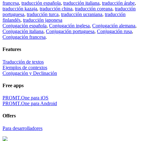
francesa
,
traducción española
,
traducción italiana
,
traducción árabe
,
traducción kazaja
,
traducción china
,
traducción coreana
,
traducción
portuguesa
,
traducción turca
,
traducción ucraniana
,
traducción
finlandés
,
traducción japonesa
Conjugación española
,
Conjugación inglesa
,
Conjugación alemana
,
Conjugación italiana
,
Conjugación portuguesa
,
Conjugación rusa
,
Conjugación francesa
.
Features
Traducción de textos
Ejemplos de contextos
Conjugación y Declinación
Free apps
PROMT.One para iOS
PROMT.One para Android
Offers
Para desarrolladores