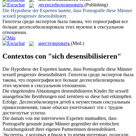
десенсибилизировать
(Publishing)
Die Hypothese der Experten lautete, dass Pornografie diese Männer
sexuell progressiv
desensibilisiert
.
Гипотеза среди экспертов была такова, что порнография все
больше
десенсибилизировала
этих мужчин в сексуальном
отношении.
анестезировать
(Med.)
Contextos con "sich desensibilisieren"
Die Hypothese der Experten lautete, dass Pornografie diese Männer
sexuell progressiv
desensibilisiert
.
Гипотеза среди экспертов была
такова, что порнография все больше
десенсибилизировала
этих мужчин в сексуальном отношении.
Die eingehenden Abtastungen
desensibilisieren
Kinder für sexuell
unangebrachte Berührungen und zerstören so diese hart erkämpften
Erfolge.
Десенсибилизируя
детей к неуместным сексуальным
прикосновениям, такие обыски уничтожают эти с трудом
достигнутые успехи.
Die damals von mir interviewten Experten mutmaßten, dass
Pornografie gesunde junge Männer gegenüber der erotischen
Anziehungskraft ihrer eigenen Partnerinnen
desensibilisiert
.
Эксперты, у которых я брала в то время интервью, полагали,