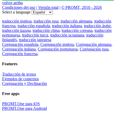
volver arriba
Condiciones del uso
|
Versión total
|
© PROMT, 2010 - 2026
Select a language
traducción inglesa
,
traducción rusa
,
traducción alemana
,
traducción
francesa
,
traducción española
,
traducción italiana
,
traducción árabe
,
traducción kazaja
,
traducción china
,
traducción coreana
,
traducción
portuguesa
,
traducción turca
,
traducción ucraniana
,
traducción
finlandés
,
traducción japonesa
Conjugación española
,
Conjugación inglesa
,
Conjugación alemana
,
Conjugación italiana
,
Conjugación portuguesa
,
Conjugación rusa
,
Conjugación francesa
.
Features
Traducción de textos
Ejemplos de contextos
Conjugación y Declinación
Free apps
PROMT.One para iOS
PROMT.One para Android