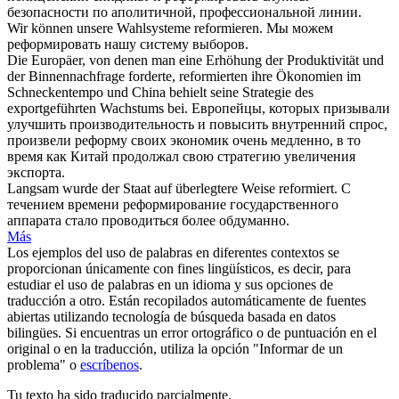
безопасности по аполитичной, профессиональной линии.
Wir können unsere Wahlsysteme
reformieren
.
Мы можем
реформировать
нашу систему выборов.
Die Europäer, von denen man eine Erhöhung der Produktivität und
der Binnennachfrage forderte,
reformierten
ihre Ökonomien im
Schneckentempo und China behielt seine Strategie des
exportgeführten Wachstums bei.
Европейцы, которых призывали
улучшить производительность и повысить внутренний спрос,
произвели реформу
своих экономик очень медленно, в то
время как Китай продолжал свою стратегию увеличения
экспорта.
Langsam wurde der Staat auf überlegtere Weise
reformiert
.
С
течением времени
реформирование
государственного
аппарата стало проводиться более обдуманно.
Más
Los ejemplos del uso de palabras en diferentes contextos se
proporcionan únicamente con fines lingüísticos, es decir, para
estudiar el uso de palabras en un idioma y sus opciones de
traducción a otro. Están recopilados automáticamente de fuentes
abiertas utilizando tecnología de búsqueda basada en datos
bilingües. Si encuentras un error ortográfico o de puntuación en el
original o en la traducción, utiliza la opción "Informar de un
problema" o
escríbenos
.
Tu texto ha sido traducido parcialmente.