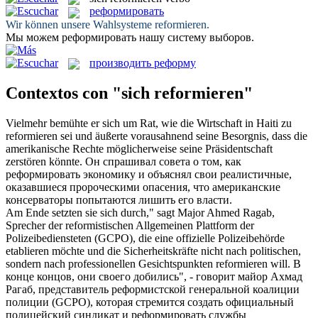
реформировать
Wir können unsere Wahlsysteme
reformieren
.
Мы можем
реформировать
нашу систему выборов.
производить реформу
Contextos con "sich reformieren"
Vielmehr bemühte er
sich
um Rat, wie die Wirtschaft in Haiti zu
reformieren
sei und äußerte vorausahnend seine Besorgnis, dass die
amerikanische Rechte möglicherweise seine Präsidentschaft
zerstören könnte.
Он спрашивал совета о том, как
реформировать
экономику и объяснял свои реалистичные,
оказавшиеся пророческими опасения, что американские
консерваторы попытаются лишить его власти.
Am Ende setzten sie
sich
durch," sagt Major Ahmed Ragab,
Sprecher der reformistischen Allgemeinen Plattform der
Polizeibediensteten (GCPO), die eine offizielle Polizeibehörde
etablieren möchte und die Sicherheitskräfte nicht nach politischen,
sondern nach professionellen Gesichtspunkten
reformieren
will.
В
конце концов, они своего добились", - говорит майор Ахмад
Рагаб, представитель реформистской генеральной коалиции
полиции (GCPO), которая стремится создать официальный
полицейский синдикат и
реформировать
службы