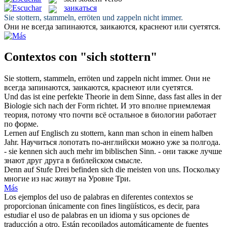
заикаться
Sie
stottern
, stammeln, erröten und zappeln nicht immer.
Они не всегда запинаются,
заикаются
, краснеют или суетятся.
Contextos con "sich stottern"
Sie
stottern
, stammeln, erröten und zappeln nicht immer.
Они не
всегда запинаются,
заикаются
, краснеют или суетятся.
Und das ist eine perfekte Theorie in dem Sinne, dass fast alles in der
Biologie
sich
nach der Form richtet.
И это вполне приемлемая
теория, потому что почти всё остальное в биологии работает
по форме.
Lernen auf Englisch zu
stottern
, kann man schon in einem halben
Jahr.
Научиться лопотать по-английски можно уже за полгода.
- sie kennen
sich
auch mehr im biblischen Sinn.
- они также лучше
знают друг друга в библейском смысле.
Denn auf Stufe Drei befinden
sich
die meisten von uns.
Поскольку
многие из нас живут на Уровне Три.
Más
Los ejemplos del uso de palabras en diferentes contextos se
proporcionan únicamente con fines lingüísticos, es decir, para
estudiar el uso de palabras en un idioma y sus opciones de
traducción a otro. Están recopilados automáticamente de fuentes