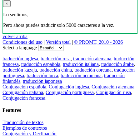
×
Lo sentimos,
Pero ahora puedes traducir solo 5000 caracteres a la vez.
volver arriba
Condiciones del uso
|
Versión total
|
© PROMT, 2010 - 2026
Select a language
traducción inglesa
,
traducción rusa
,
traducción alemana
,
traducción
francesa
,
traducción española
,
traducción italiana
,
traducción árabe
,
traducción kazaja
,
traducción china
,
traducción coreana
,
traducción
portuguesa
,
traducción turca
,
traducción ucraniana
,
traducción
finlandés
,
traducción japonesa
Conjugación española
,
Conjugación inglesa
,
Conjugación alemana
,
Conjugación italiana
,
Conjugación portuguesa
,
Conjugación rusa
,
Conjugación francesa
.
Features
Traducción de textos
Ejemplos de contextos
Conjugación y Declinación