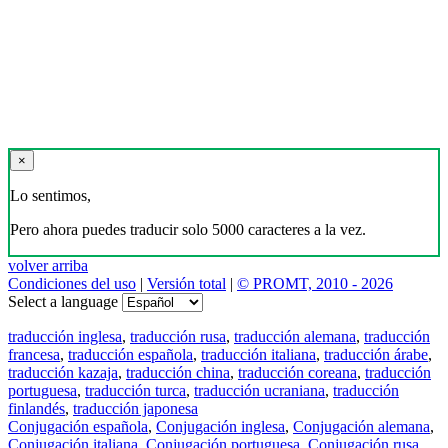
×
Lo sentimos,
Pero ahora puedes traducir solo 5000 caracteres a la vez.
volver arriba
Condiciones del uso
|
Versión total
|
© PROMT, 2010 - 2026
Select a language
traducción inglesa
,
traducción rusa
,
traducción alemana
,
traducción
francesa
,
traducción española
,
traducción italiana
,
traducción árabe
,
traducción kazaja
,
traducción china
,
traducción coreana
,
traducción
portuguesa
,
traducción turca
,
traducción ucraniana
,
traducción
finlandés
,
traducción japonesa
Conjugación española
,
Conjugación inglesa
,
Conjugación alemana
,
Conjugación italiana
,
Conjugación portuguesa
,
Conjugación rusa
,