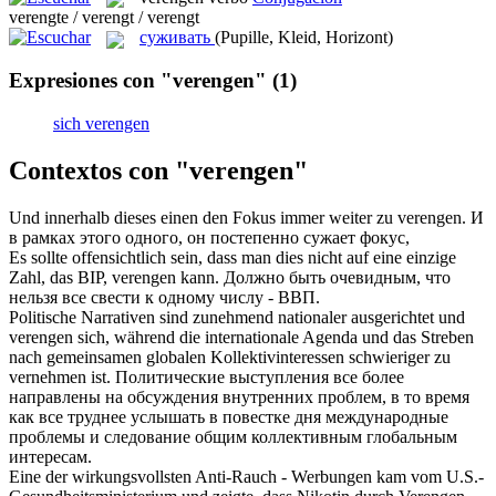
verengte / verengt / verengt
суживать
(Pupille, Kleid, Horizont)
Expresiones con "verengen"
(1)
sich verengen
Contextos con "verengen"
Und innerhalb dieses einen den Fokus immer weiter zu
verengen
.
И
в рамках этого одного, он постепенно сужает фокус,
Es sollte offensichtlich sein, dass man dies nicht auf eine einzige
Zahl, das BIP,
verengen
kann.
Должно быть очевидным, что
нельзя все свести к одному числу - ВВП.
Politische Narrativen sind zunehmend nationaler ausgerichtet und
verengen
sich, während die internationale Agenda und das Streben
nach gemeinsamen globalen Kollektivinteressen schwieriger zu
vernehmen ist.
Политические выступления все более
направлены на обсуждения внутренних проблем, в то время
как все труднее услышать в повестке дня международные
проблемы и следование общим коллективным глобальным
интересам.
Eine der wirkungsvollsten Anti-Rauch - Werbungen kam vom U.S.-