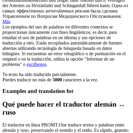
Gesundheitsministerium und zeigte, dass Nikotin durch
Verengen
der Arterien zu Herzinfarkt und Schlaganfall führen kann;
Одна из
самых эффективных антитабачных реклам была сделана
Управлением по Вопросам Медицинского Обслуживания.
Más
Los ejemplos del uso de palabras en diferentes contextos se
proporcionan únicamente con fines lingüísticos, es decir, para
estudiar el uso de palabras en un idioma y sus opciones de
traducción a otro. Están recopilados automáticamente de fuentes
abiertas utilizando tecnología de búsqueda basada en datos
bilingües. Si encuentras un error ortográfico o de puntuación en el
original o en la traducción, utiliza la opción "Informar de un
problema" o
escríbenos
.
Tu texto ha sido traducido parcialmente.
Puedes traducir no más de
5000
caracteres a la vez.
Examples and translation for
Qué puede hacer el traductor alemán ↔
ruso
El traductor en línea PROMT.One traduce textos y palabras entre
alemán y ruso, preservando el sentido y el estilo. Es rápido, gratuito