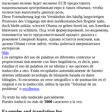
насколько велико будет желание ECB предоставить
национальным центробанкам евро в таких объемах, чтобы
полностью выполнять данную роль.
Diese Formulierung legt ein Verständnis des häufig langwierigen
Prozesses des Umgangs mit dem nordkoreanischen Regime nahe,
doch bleibt unklar,
wieweit
Obama zu gehen bereit ist, um Amerikas
Interessen zu schützen.
Под этой формулировкой, по-видимому,
понимается часто продолжительный процесс диалога с
режимом Северной Кореи, однако остается неясным, как
далеко Обама готов зайти, чтобы добиться американских
интересов.
Más
Los ejemplos del uso de palabras en diferentes contextos se
proporcionan únicamente con fines lingüísticos, es decir, para
estudiar el uso de palabras en un idioma y sus opciones de
traducción a otro. Están recopilados automáticamente de fuentes
abiertas utilizando tecnología de búsqueda basada en datos
bilingües. Si encuentras un error ortográfico o de puntuación en el
original o en la traducción, utiliza la opción "Informar de un
problema" o
escríbenos
.
Tu texto ha sido traducido parcialmente.
Puedes traducir no más de
5000
caracteres a la vez.
Examples and translation for