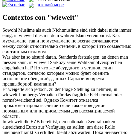
в какой мере
Contextos con "wieweit"
Sowohl Muslime als auch Nichtmuslime sind sich dabei nicht immer
einig, in
wieweit
dies mit dem wahren Islam vereinbar ist.
Как
мусульмане, так и не мусульмане не всегда соглашаются
между собой относительно степени, в которой это совместимо
с истинным исламом.
Was aber ist so absurd daran, Standards festzulegen, an denen man
messen kann, in
wieweit
Sarkozy seine Wahlkampfversprechen
eingehalten hat?
Но что же абсурдного в установлении
стандартов, согласно которым можно будет оценить
исполнение обещаний, данных Саркози во время
предвыборной кампании?
Er weigerte sich jedoch, zu der Frage Stellung zu nehmen, in
wieweit
Lombergs Verhalten für das fragliche Feld normal oder
normabweichend sei.
Однако Комитет отказался
прокомментировать считается ли такое поведение
нормальным или неприемлемым для рассматриваемой
области.
In
wieweit
die EZB bereit ist, den nationalen Zentralbanken
ausreichend Euros zur Verfügung zu stellen, um diese Rolle
uneingeschränkt zu erfüllen, bleibt abzuwarten.
Пока неизвестно,