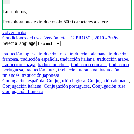
×
Lo sentimos,
Pero ahora puedes traducir solo 5000 caracteres a la vez.
volver arriba
Condiciones del uso
|
Versión total
|
© PROMT, 2010 - 2026
Select a language
traducción inglesa
,
traducción rusa
,
traducción alemana
,
traducción
francesa
,
traducción española
,
traducción italiana
,
traducción árabe
,
traducción kazaja
,
traducción china
,
traducción coreana
,
traducción
portuguesa
,
traducción turca
,
traducción ucraniana
,
traducción
finlandés
,
traducción japonesa
Conjugación española
,
Conjugación inglesa
,
Conjugación alemana
,
Conjugación italiana
,
Conjugación portuguesa
,
Conjugación rusa
,
Conjugación francesa
.
Features
Traducción de textos
Ejemplos de contextos
Conjugación y Declinación