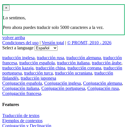
×
Lo sentimos,
Pero ahora puedes traducir solo 5000 caracteres a la vez.
volver arriba
Condiciones del uso
|
Versión total
|
© PROMT, 2010 - 2026
Select a language
traducción inglesa
,
traducción rusa
,
traducción alemana
,
traducción
francesa
,
traducción española
,
traducción italiana
,
traducción árabe
,
traducción kazaja
,
traducción china
,
traducción coreana
,
traducción
portuguesa
,
traducción turca
,
traducción ucraniana
,
traducción
finlandés
,
traducción japonesa
Conjugación española
,
Conjugación inglesa
,
Conjugación alemana
,
Conjugación italiana
,
Conjugación portuguesa
,
Conjugación rusa
,
Conjugación francesa
.
Features
Traducción de textos
Ejemplos de contextos
Conjugación y Declinación