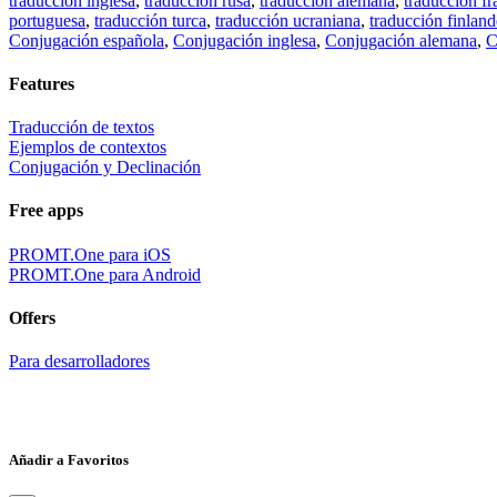
traducción inglesa
,
traducción rusa
,
traducción alemana
,
traducción fr
portuguesa
,
traducción turca
,
traducción ucraniana
,
traducción finland
Conjugación española
,
Conjugación inglesa
,
Conjugación alemana
,
C
Features
Traducción de textos
Ejemplos de contextos
Conjugación y Declinación
Free apps
PROMT.One para iOS
PROMT.One para Android
Offers
Para desarrolladores
Añadir a Favoritos