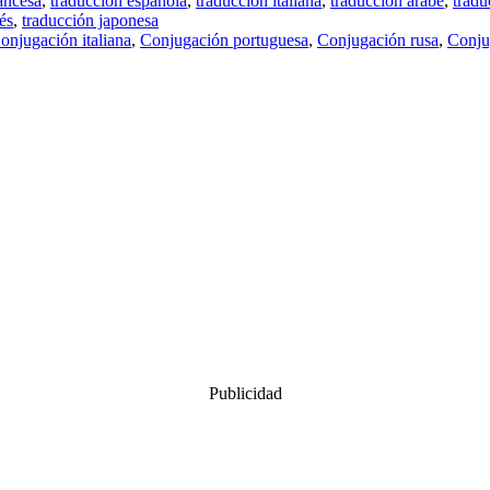
ancesa
,
traducción española
,
traducción italiana
,
traducción árabe
,
tradu
és
,
traducción japonesa
onjugación italiana
,
Conjugación portuguesa
,
Conjugación rusa
,
Conju
Publicidad