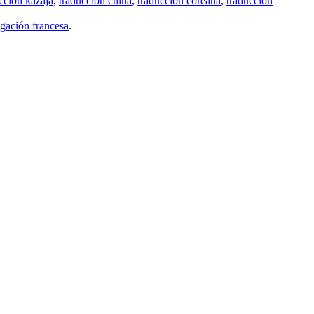
cción kazaja
,
traducción china
,
traducción coreana
,
traducción
gación francesa
.