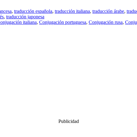
ancesa
,
traducción española
,
traducción italiana
,
traducción árabe
,
tradu
és
,
traducción japonesa
onjugación italiana
,
Conjugación portuguesa
,
Conjugación rusa
,
Conju
Publicidad