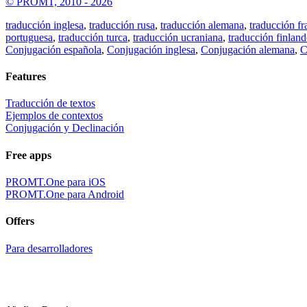
© PROMT, 2010 - 2026
traducción inglesa
,
traducción rusa
,
traducción alemana
,
traducción fr
portuguesa
,
traducción turca
,
traducción ucraniana
,
traducción finland
Conjugación española
,
Conjugación inglesa
,
Conjugación alemana
,
C
Features
Traducción de textos
Ejemplos de contextos
Conjugación y Declinación
Free apps
PROMT.One para iOS
PROMT.One para Android
Offers
Para desarrolladores