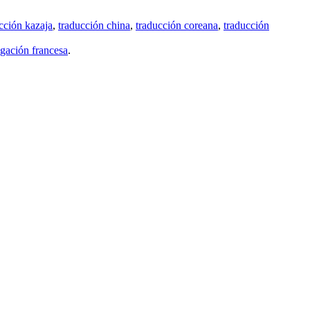
cción kazaja
,
traducción china
,
traducción coreana
,
traducción
gación francesa
.