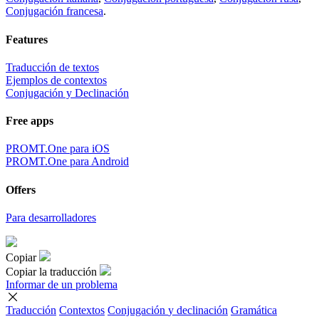
Conjugación francesa
.
Features
Traducción de textos
Ejemplos de contextos
Conjugación y Declinación
Free apps
PROMT.One para iOS
PROMT.One para Android
Offers
Para desarrolladores
Copiar
Copiar la traducción
Informar de un problema
Traducción
Contextos
Conjugación
y declinación
Gramática