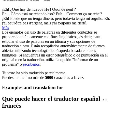
¡
Eh
! ¿Qué hay de nuevo?
Hé
! Quoi de neuf ?
Eh
... Cómo está marchando eso?
Euh... Comment ça marche ?
¡
Eh
! Puede que no tenga dinero, pero todavía tengo mi orgullo.
Eh,
j'ai peut-être pas d'argent, mais j'ai toujours ma fierté.
Más
Los ejemplos del uso de palabras en diferentes contextos se
proporcionan únicamente con fines lingüísticos, es decir, para
estudiar el uso de palabras en un idioma y sus opciones de
traducción a otro. Están recopilados automáticamente de fuentes
abiertas utilizando tecnología de búsqueda basada en datos
bilingües. Si encuentras un error ortográfico o de puntuación en el
original o en la traducción, utiliza la opción "Informar de un
problema" o
escríbenos
.
Tu texto ha sido traducido parcialmente.
Puedes traducir no más de
5000
caracteres a la vez.
Examples and translation for
Qué puede hacer el traductor español ↔
francés