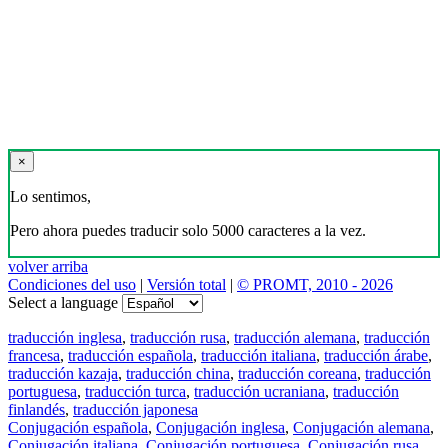
×
Lo sentimos,
Pero ahora puedes traducir solo 5000 caracteres a la vez.
volver arriba
Condiciones del uso
|
Versión total
|
© PROMT, 2010 - 2026
Select a language
traducción inglesa
,
traducción rusa
,
traducción alemana
,
traducción
francesa
,
traducción española
,
traducción italiana
,
traducción árabe
,
traducción kazaja
,
traducción china
,
traducción coreana
,
traducción
portuguesa
,
traducción turca
,
traducción ucraniana
,
traducción
finlandés
,
traducción japonesa
Conjugación española
,
Conjugación inglesa
,
Conjugación alemana
,
Conjugación italiana
,
Conjugación portuguesa
,
Conjugación rusa
,