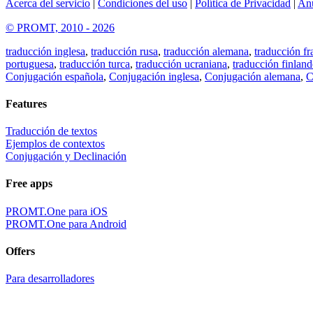
Acerca del servicio
|
Condiciones del uso
|
Política de Privacidad
|
An
© PROMT, 2010 - 2026
traducción inglesa
,
traducción rusa
,
traducción alemana
,
traducción fr
portuguesa
,
traducción turca
,
traducción ucraniana
,
traducción finland
Conjugación española
,
Conjugación inglesa
,
Conjugación alemana
,
C
Features
Traducción de textos
Ejemplos de contextos
Conjugación y Declinación
Free apps
PROMT.One para iOS
PROMT.One para Android
Offers
Para desarrolladores