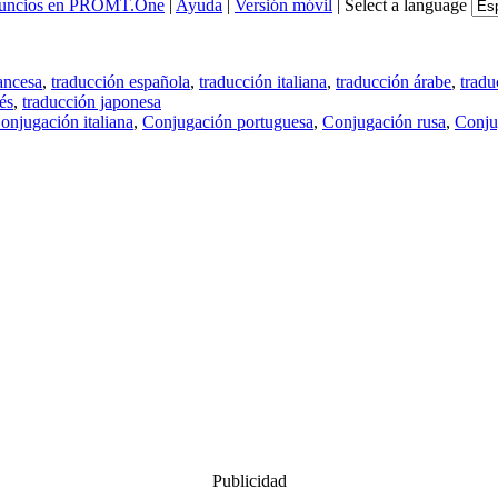
uncios en PROMT.One
|
Ayuda
|
Versión móvil
|
Select a language
ancesa
,
traducción española
,
traducción italiana
,
traducción árabe
,
tradu
és
,
traducción japonesa
onjugación italiana
,
Conjugación portuguesa
,
Conjugación rusa
,
Conju
Publicidad