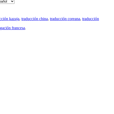
cción kazaja
,
traducción china
,
traducción coreana
,
traducción
gación francesa
.