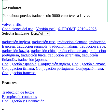
Lo sentimos,
Pero ahora puedes traducir solo 5000 caracteres a la vez.
volver arriba
Condiciones del uso
|
Versión total
|
© PROMT, 2010 - 2026
Select a language
traducción inglesa
,
traducción rusa
,
traducción alemana
,
traducción
francesa
,
traducción española
,
traducción italiana
,
traducción árabe
,
traducción kazaja
,
traducción china
,
traducción coreana
,
traducción
portuguesa
,
traducción turca
,
traducción ucraniana
,
traducción
finlandés
,
traducción japonesa
Conjugación española
,
Conjugación inglesa
,
Conjugación alemana
,
Conjugación italiana
,
Conjugación portuguesa
,
Conjugación rusa
,
Conjugación francesa
.
Features
Traducción de textos
Ejemplos de contextos
Conjugación y Declinación