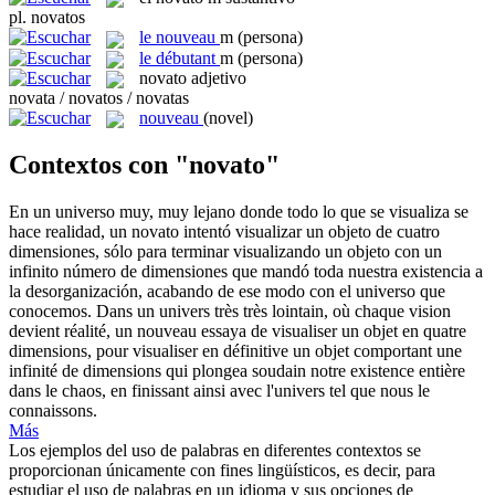
pl.
novatos
le
nouveau
m
(persona)
le
débutant
m
(persona)
novato
adjetivo
novata / novatos / novatas
nouveau
(novel)
Contextos con "novato"
En un universo muy, muy lejano donde todo lo que se visualiza se
hace realidad, un
novato
intentó visualizar un objeto de cuatro
dimensiones, sólo para terminar visualizando un objeto con un
infinito número de dimensiones que mandó toda nuestra existencia a
la desorganización, acabando de ese modo con el universo que
conocemos.
Dans un univers très très lointain, où chaque vision
devient réalité, un
nouveau
essaya de visualiser un objet en quatre
dimensions, pour visualiser en définitive un objet comportant une
infinité de dimensions qui plongea soudain notre existence entière
dans le chaos, en finissant ainsi avec l'univers tel que nous le
connaissons.
Más
Los ejemplos del uso de palabras en diferentes contextos se
proporcionan únicamente con fines lingüísticos, es decir, para
estudiar el uso de palabras en un idioma y sus opciones de