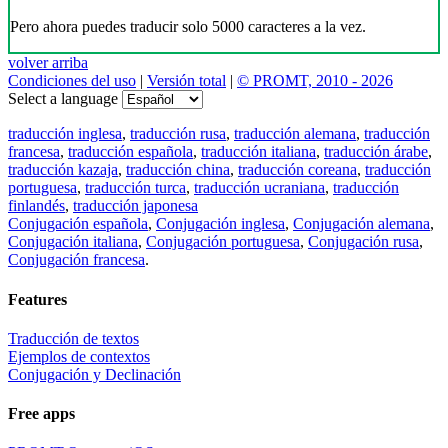
Pero ahora puedes traducir solo 5000 caracteres a la vez.
volver arriba
Condiciones del uso
|
Versión total
|
© PROMT, 2010 - 2026
Select a language
traducción inglesa
,
traducción rusa
,
traducción alemana
,
traducción
francesa
,
traducción española
,
traducción italiana
,
traducción árabe
,
traducción kazaja
,
traducción china
,
traducción coreana
,
traducción
portuguesa
,
traducción turca
,
traducción ucraniana
,
traducción
finlandés
,
traducción japonesa
Conjugación española
,
Conjugación inglesa
,
Conjugación alemana
,
Conjugación italiana
,
Conjugación portuguesa
,
Conjugación rusa
,
Conjugación francesa
.
Features
Traducción de textos
Ejemplos de contextos
Conjugación y Declinación
Free apps