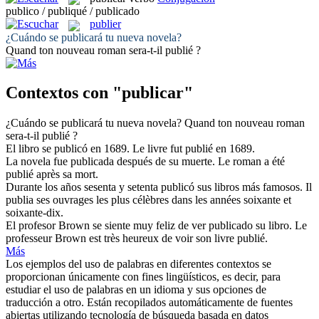
publico / publiqué / publicado
publier
¿Cuándo se
publicará
tu nueva novela?
Quand ton nouveau roman sera-t-il
publié
?
Contextos con "publicar"
¿Cuándo se
publicará
tu nueva novela?
Quand ton nouveau roman
sera-t-il
publié
?
El libro se
publicó
en 1689.
Le livre fut
publié
en 1689.
La novela fue
publicada
después de su muerte.
Le roman a été
publié
après sa mort.
Durante los años sesenta y setenta
publicó
sus libros más famosos.
Il
publia
ses ouvrages les plus célèbres dans les années soixante et
soixante-dix.
El profesor Brown se siente muy feliz de ver
publicado
su libro.
Le
professeur Brown est très heureux de voir son livre
publié
.
Más
Los ejemplos del uso de palabras en diferentes contextos se
proporcionan únicamente con fines lingüísticos, es decir, para
estudiar el uso de palabras en un idioma y sus opciones de
traducción a otro. Están recopilados automáticamente de fuentes
abiertas utilizando tecnología de búsqueda basada en datos