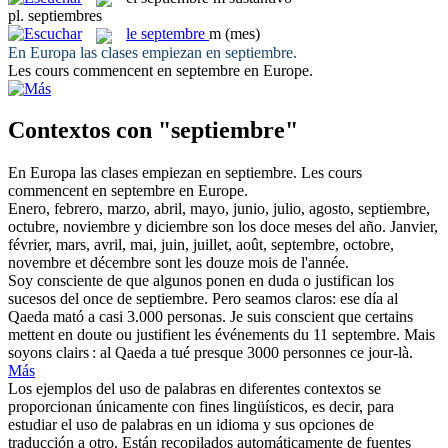
pl.
septiembres
le
septembre
m
(mes)
En Europa las clases empiezan en
septiembre
.
Les cours commencent en
septembre
en Europe.
Contextos con "septiembre"
En Europa las clases empiezan en
septiembre
.
Les cours
commencent en
septembre
en Europe.
Enero, febrero, marzo, abril, mayo, junio, julio, agosto,
septiembre
,
octubre, noviembre y diciembre son los doce meses del año.
Janvier,
février, mars, avril, mai, juin, juillet, août,
septembre
, octobre,
novembre et décembre sont les douze mois de l'année.
Soy consciente de que algunos ponen en duda o justifican los
sucesos del once de
septiembre
. Pero seamos claros: ese día al
Qaeda mató a casi 3.000 personas.
Je suis conscient que certains
mettent en doute ou justifient les événements du 11
septembre
. Mais
soyons clairs : al Qaeda a tué presque 3000 personnes ce jour-là.
Más
Los ejemplos del uso de palabras en diferentes contextos se
proporcionan únicamente con fines lingüísticos, es decir, para
estudiar el uso de palabras en un idioma y sus opciones de
traducción a otro. Están recopilados automáticamente de fuentes