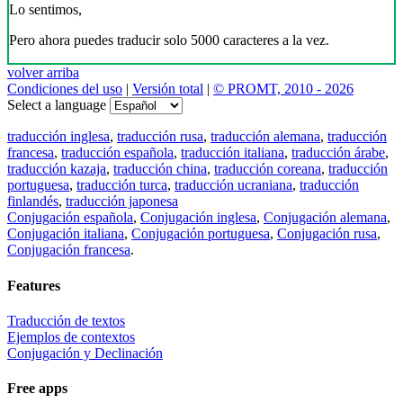
Lo sentimos,
Pero ahora puedes traducir solo 5000 caracteres a la vez.
volver arriba
Condiciones del uso
|
Versión total
|
© PROMT, 2010 - 2026
Select a language
traducción inglesa
,
traducción rusa
,
traducción alemana
,
traducción
francesa
,
traducción española
,
traducción italiana
,
traducción árabe
,
traducción kazaja
,
traducción china
,
traducción coreana
,
traducción
portuguesa
,
traducción turca
,
traducción ucraniana
,
traducción
finlandés
,
traducción japonesa
Conjugación española
,
Conjugación inglesa
,
Conjugación alemana
,
Conjugación italiana
,
Conjugación portuguesa
,
Conjugación rusa
,
Conjugación francesa
.
Features
Traducción de textos
Ejemplos de contextos
Conjugación y Declinación
Free apps