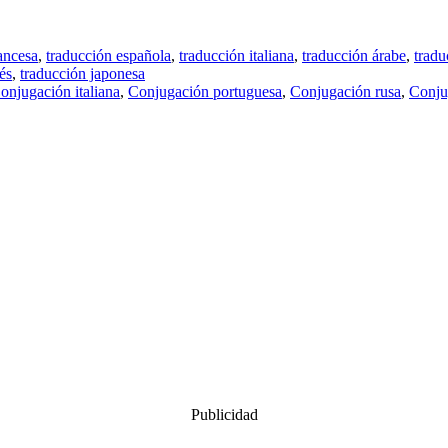
ancesa
,
traducción española
,
traducción italiana
,
traducción árabe
,
tradu
és
,
traducción japonesa
onjugación italiana
,
Conjugación portuguesa
,
Conjugación rusa
,
Conju
Publicidad