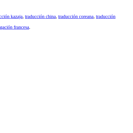
cción kazaja
,
traducción china
,
traducción coreana
,
traducción
gación francesa
.