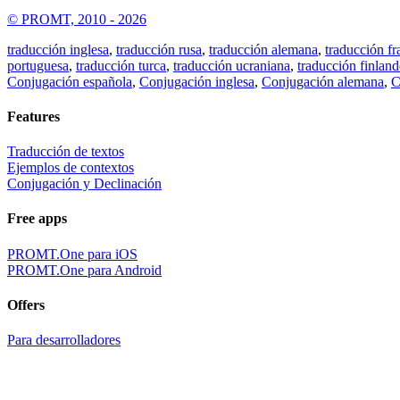
© PROMT, 2010 - 2026
traducción inglesa
,
traducción rusa
,
traducción alemana
,
traducción fr
portuguesa
,
traducción turca
,
traducción ucraniana
,
traducción finland
Conjugación española
,
Conjugación inglesa
,
Conjugación alemana
,
C
Features
Traducción de textos
Ejemplos de contextos
Conjugación y Declinación
Free apps
PROMT.One para iOS
PROMT.One para Android
Offers
Para desarrolladores