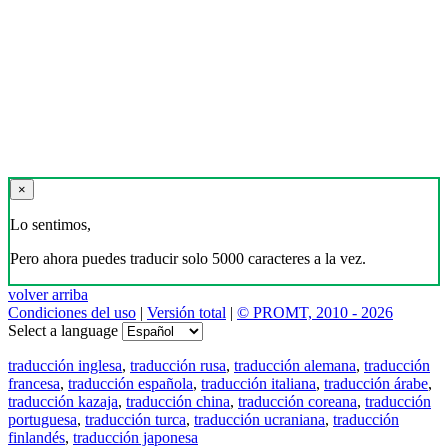
×
Lo sentimos,
Pero ahora puedes traducir solo 5000 caracteres a la vez.
volver arriba
Condiciones del uso
|
Versión total
|
© PROMT, 2010 - 2026
Select a language
traducción inglesa
,
traducción rusa
,
traducción alemana
,
traducción
francesa
,
traducción española
,
traducción italiana
,
traducción árabe
,
traducción kazaja
,
traducción china
,
traducción coreana
,
traducción
portuguesa
,
traducción turca
,
traducción ucraniana
,
traducción
finlandés
,
traducción japonesa