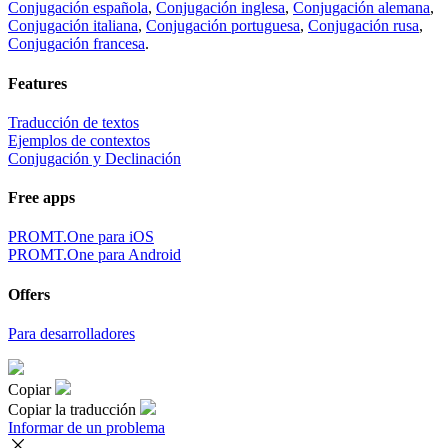
Conjugación española
,
Conjugación inglesa
,
Conjugación alemana
,
Conjugación italiana
,
Conjugación portuguesa
,
Conjugación rusa
,
Conjugación francesa
.
Features
Traducción de textos
Ejemplos de contextos
Conjugación y Declinación
Free apps
PROMT.One para iOS
PROMT.One para Android
Offers
Para desarrolladores
Copiar
Copiar la traducción
Informar de un problema