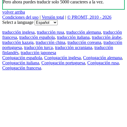
Pero ahora puedes traducir solo 5000 caracteres a la vez.
volver arriba
Condiciones del uso
|
Versión total
|
© PROMT, 2010 - 2026
Select a language
traducción inglesa
,
traducción rusa
,
traducción alemana
,
traducción
francesa
,
traducción española
,
traducción italiana
,
traducción árabe
,
traducción kazaja
,
traducción china
,
traducción coreana
,
traducción
portuguesa
,
traducción turca
,
traducción ucraniana
,
traducción
finlandés
,
traducción japonesa
Conjugación española
,
Conjugación inglesa
,
Conjugación alemana
,
Conjugación italiana
,
Conjugación portuguesa
,
Conjugación rusa
,
Conjugación francesa
.
Features
Traducción de textos
Ejemplos de contextos
Conjugación y Declinación
Free apps
PROMT.One para iOS