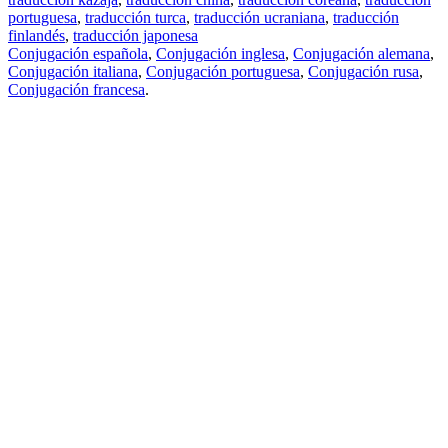
portuguesa
,
traducción turca
,
traducción ucraniana
,
traducción
finlandés
,
traducción japonesa
Conjugación española
,
Conjugación inglesa
,
Conjugación alemana
,
Conjugación italiana
,
Conjugación portuguesa
,
Conjugación rusa
,
Conjugación francesa
.
Features
Traducción de textos
Ejemplos de contextos
Conjugación y Declinación
Free apps
PROMT.One para iOS
PROMT.One para Android
Offers
Para desarrolladores
Copiar