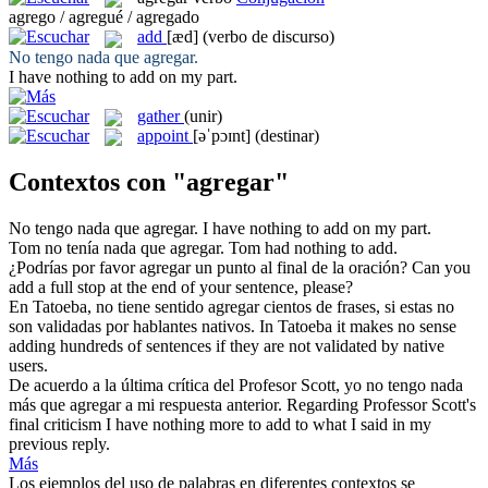
agrego / agregué / agregado
add
[æd]
(verbo de discurso)
No tengo nada que
agregar
.
I have nothing to
add
on my part.
gather
(unir)
appoint
[əˈpɔɪnt]
(destinar)
Contextos con "agregar"
No tengo nada que
agregar
.
I have nothing to
add
on my part.
Tom no tenía nada que
agregar
.
Tom had nothing to
add
.
¿Podrías por favor
agregar
un punto al final de la oración?
Can you
add
a full stop at the end of your sentence, please?
En Tatoeba, no tiene sentido
agregar
cientos de frases, si estas no
son validadas por hablantes nativos.
In Tatoeba it makes no sense
adding
hundreds of sentences if they are not validated by native
users.
De acuerdo a la última crítica del Profesor Scott, yo no tengo nada
más que
agregar
a mi respuesta anterior.
Regarding Professor Scott's
final criticism I have nothing more to
add
to what I said in my
previous reply.
Más
Los ejemplos del uso de palabras en diferentes contextos se