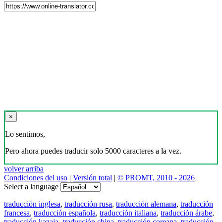
×
Lo sentimos,
Pero ahora puedes traducir solo 5000 caracteres a la vez.
volver arriba
Condiciones del uso
|
Versión total
|
© PROMT, 2010 - 2026
Select a language
traducción inglesa
,
traducción rusa
,
traducción alemana
,
traducción
francesa
,
traducción española
,
traducción italiana
,
traducción árabe
,
traducción kazaja
,
traducción china
,
traducción coreana
,
traducción