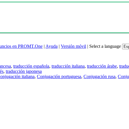
uncios en PROMT.One
|
Ayuda
|
Versión móvil
|
Select a language
ancesa
,
traducción española
,
traducción italiana
,
traducción árabe
,
tradu
és
,
traducción japonesa
onjugación italiana
,
Conjugación portuguesa
,
Conjugación rusa
,
Conju