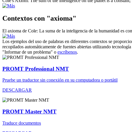
Cole's
Axiom
: The sum of the intelligence on the planet is a constant;
Contextos con "axioma"
El
axioma
de Cole: La suma de la inteligencia de la humanidad es cons
Los ejemplos del uso de palabras en diferentes contextos se proporcion
recopilados automáticamente de fuentes abiertas utilizando tecnología 
"Informar de un problema" o
escríbenos
.
PROMT Professional NMT
Pruebe un traductor sin conexión en su computadora o portátil
DESCARGAR
PROMT Master NMT
Traduce documentos