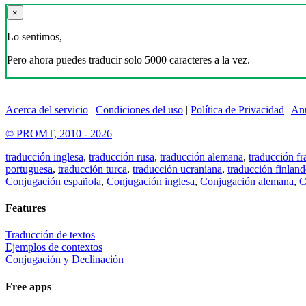
×
Lo sentimos,
Pero ahora puedes traducir solo 5000 caracteres a la vez.
Acerca del servicio
|
Condiciones del uso
|
Política de Privacidad
|
An
© PROMT, 2010 - 2026
traducción inglesa
,
traducción rusa
,
traducción alemana
,
traducción fr
portuguesa
,
traducción turca
,
traducción ucraniana
,
traducción finland
Conjugación española
,
Conjugación inglesa
,
Conjugación alemana
,
C
Features
Traducción de textos
Ejemplos de contextos
Conjugación y Declinación
Free apps