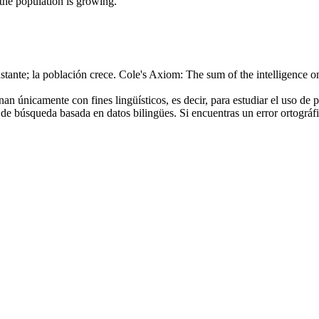
 the population is growing.
tante; la población crece.
Cole's
Axiom
: The sum of the intelligence o
an únicamente con fines lingüísticos, es decir, para estudiar el uso de 
de búsqueda basada en datos bilingües. Si encuentras un error ortográfic