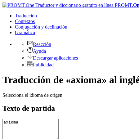
PROMT.
On
Traducción
Contextos
Conjugación
y declinación
Gramática
Reacción
Ayuda
Descargar aplicaciones
Publicidad
Traducción de «axioma» al ingl
Selecciona el idioma de origen
Texto de partida