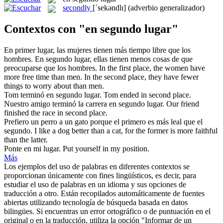
secondly
[ˈsekəndlɪ]
(adverbio generalizador)
Contextos con "en segundo lugar"
En primer lugar, las mujeres tienen más tiempo libre que los
hombres.
En segundo lugar
, ellas tienen menos cosas de que
preocuparse que los hombres.
In the first place, the women have
more free time than men.
In the second place
, they have fewer
things to worry about than men.
Tom terminó
en segundo lugar
.
Tom ended in second place.
Nuestro amigo terminó la carrera
en segundo lugar
.
Our friend
finished the race in second place.
Prefiero un perro a un gato porque el primero es más leal que el
segundo
.
I like a dog better than a cat, for the former is more faithful
than the latter.
Ponte en mi
lugar
.
Put yourself in my
position
.
Más
Los ejemplos del uso de palabras en diferentes contextos se
proporcionan únicamente con fines lingüísticos, es decir, para
estudiar el uso de palabras en un idioma y sus opciones de
traducción a otro. Están recopilados automáticamente de fuentes
abiertas utilizando tecnología de búsqueda basada en datos
bilingües. Si encuentras un error ortográfico o de puntuación en el
original o en la traducción, utiliza la opción "Informar de un