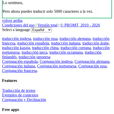
Lo sentimos,
Pero ahora puedes traducir solo 5000 caracteres a la vez.
volver arriba
Condiciones del uso
|
Versión total
|
© PROMT, 2010 - 2026
Select a language
traducción inglesa
,
traducción rusa
,
traducción alemana
,
traducción
francesa
,
traducción española
,
traducción italiana
,
traducción árabe
,
traducción kazaja
,
traducción china
,
traducción coreana
,
traducción
portuguesa
,
traducción turca
,
traducción ucraniana
,
traducción
finlandés
,
traducción japonesa
Conjugación española
,
Conjugación inglesa
,
Conjugación alemana
,
Conjugación italiana
,
Conjugación portuguesa
,
Conjugación rusa
,
Conjugación francesa
.
Features
Traducción de textos
Ejemplos de contextos
Conjugación y Declinación
Free apps