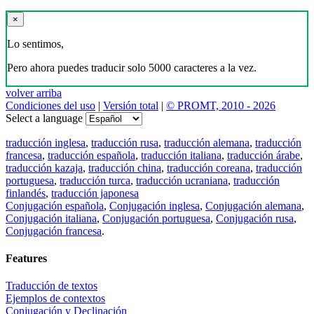
×
Lo sentimos,
Pero ahora puedes traducir solo 5000 caracteres a la vez.
volver arriba
Condiciones del uso
|
Versión total
|
© PROMT, 2010 - 2026
Select a language
traducción inglesa
,
traducción rusa
,
traducción alemana
,
traducción
francesa
,
traducción española
,
traducción italiana
,
traducción árabe
,
traducción kazaja
,
traducción china
,
traducción coreana
,
traducción
portuguesa
,
traducción turca
,
traducción ucraniana
,
traducción
finlandés
,
traducción japonesa
Conjugación española
,
Conjugación inglesa
,
Conjugación alemana
,
Conjugación italiana
,
Conjugación portuguesa
,
Conjugación rusa
,
Conjugación francesa
.
Features
Traducción de textos
Ejemplos de contextos
Conjugación y Declinación