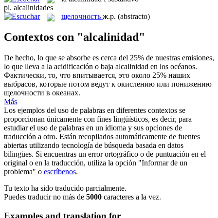
pl.
alcalinidades
щелочность
ж.р.
(abstracto)
Contextos con "alcalinidad"
De hecho, lo que se absorbe es cerca del 25% de nuestras emisiones,
lo que lleva a la acidificación o baja
alcalinidad
en los océanos.
Фактически, то, что впитывается, это около 25% наших
выбрасов, которые потом ведут к окислению или понижению
щелочности
в океанах.
Más
Los ejemplos del uso de palabras en diferentes contextos se
proporcionan únicamente con fines lingüísticos, es decir, para
estudiar el uso de palabras en un idioma y sus opciones de
traducción a otro. Están recopilados automáticamente de fuentes
abiertas utilizando tecnología de búsqueda basada en datos
bilingües. Si encuentras un error ortográfico o de puntuación en el
original o en la traducción, utiliza la opción "Informar de un
problema" o
escríbenos
.
Tu texto ha sido traducido parcialmente.
Puedes traducir no más de
5000
caracteres a la vez.
Examples and translation for