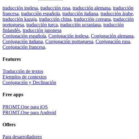
traducción inglesa
,
traducción rusa
,
traducción alemana
,
traducción
francesa
,
traducción española
,
traducción italiana
,
traducción árabe
,
traducción kazaja
,
traducción china
,
traducción coreana
,
traducción
portuguesa
,
traducción turca
,
traducción ucraniana
,
traducción
finlandés
,
traducción japonesa
Conjugación española
,
Conjugación inglesa
,
Conjugación alemana
,
Conjugación italiana
,
Conjugación portuguesa
,
Conjugación rusa
,
Conjugación francesa
.
Features
Traducción de textos
Ejemplos de contextos
Conjugación y Declinación
Free apps
PROMT.One para iOS
PROMT.One para Android
Offers
Para desarrolladores