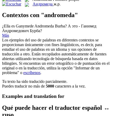
Андромеда
ж.р.
Contextos con "andromeda"
¿Ella es Ganymede
Andromeda
Burba?
А это - Ганимед
Андромедович Бурба?
Más
Los ejemplos del uso de palabras en diferentes contextos se
proporcionan únicamente con fines lingüísticos, es decir, para
estudiar el uso de palabras en un idioma y sus opciones de
traducción a otro. Están recopilados automáticamente de fuentes
abiertas utilizando tecnología de búsqueda basada en datos
bilingües. Si encuentras un error ortográfico o de puntuación en el
original o en la traducción, utiliza la opción "Informar de un
problema" o
escríbenos
.
Tu texto ha sido traducido parcialmente.
Puedes traducir no más de
5000
caracteres a la vez.
Examples and translation for
Qué puede hacer el traductor español ↔
ruso