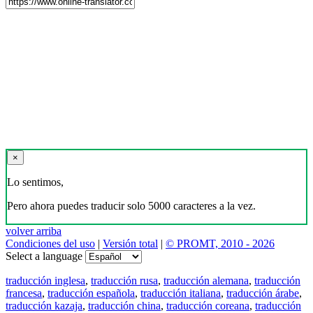
×
Lo sentimos,
Pero ahora puedes traducir solo 5000 caracteres a la vez.
volver arriba
Condiciones del uso
|
Versión total
|
© PROMT, 2010 - 2026
Select a language
traducción inglesa
,
traducción rusa
,
traducción alemana
,
traducción
francesa
,
traducción española
,
traducción italiana
,
traducción árabe
,
traducción kazaja
,
traducción china
,
traducción coreana
,
traducción