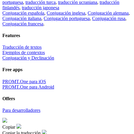
portuguesa
,
traducción turca
,
traducción ucraniana
,
traducción
finlandés
,
traducción japonesa
Conjugación española
,
Conjugación inglesa
,
Conjugación alemana
,
Conjugación italiana
,
Conjugación portuguesa
,
Conjugación rusa
,
Conjugación francesa
.
Features
Traducción de textos
Ejemplos de contextos
Conjugación y Declinación
Free apps
PROMT.One para iOS
PROMT.One para Android
Offers
Para desarrolladores
Copiar
Copiar la traducción