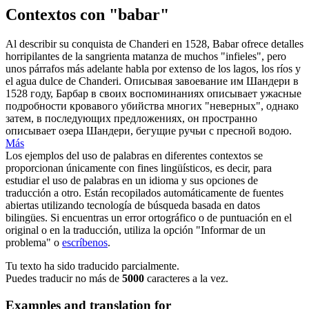
Contextos con "babar"
Al describir su conquista de Chanderi en 1528,
Babar
ofrece detalles
horripilantes de la sangrienta matanza de muchos "infieles", pero
unos párrafos más adelante habla por extenso de los lagos, los ríos y
el agua dulce de Chanderi.
Описывая завоевание им Шандери в
1528 году, Барбар в своих воспоминаниях описывает ужасные
подробности кровавого убийства многих "неверных", однако
затем, в последующих предложениях, он пространно
описывает озера Шандери, бегущие ручьи с пресной водою.
Más
Los ejemplos del uso de palabras en diferentes contextos se
proporcionan únicamente con fines lingüísticos, es decir, para
estudiar el uso de palabras en un idioma y sus opciones de
traducción a otro. Están recopilados automáticamente de fuentes
abiertas utilizando tecnología de búsqueda basada en datos
bilingües. Si encuentras un error ortográfico o de puntuación en el
original o en la traducción, utiliza la opción "Informar de un
problema" o
escríbenos
.
Tu texto ha sido traducido parcialmente.
Puedes traducir no más de
5000
caracteres a la vez.
Examples and translation for