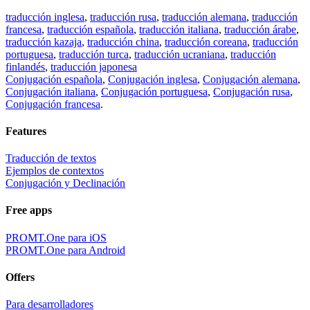
traducción inglesa
,
traducción rusa
,
traducción alemana
,
traducción
francesa
,
traducción española
,
traducción italiana
,
traducción árabe
,
traducción kazaja
,
traducción china
,
traducción coreana
,
traducción
portuguesa
,
traducción turca
,
traducción ucraniana
,
traducción
finlandés
,
traducción japonesa
Conjugación española
,
Conjugación inglesa
,
Conjugación alemana
,
Conjugación italiana
,
Conjugación portuguesa
,
Conjugación rusa
,
Conjugación francesa
.
Features
Traducción de textos
Ejemplos de contextos
Conjugación y Declinación
Free apps
PROMT.One para iOS
PROMT.One para Android
Offers
Para desarrolladores