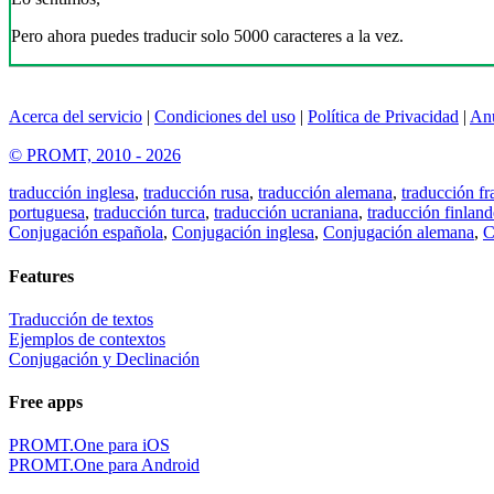
Pero ahora puedes traducir solo 5000 caracteres a la vez.
Acerca del servicio
|
Condiciones del uso
|
Política de Privacidad
|
An
© PROMT, 2010 - 2026
traducción inglesa
,
traducción rusa
,
traducción alemana
,
traducción fr
portuguesa
,
traducción turca
,
traducción ucraniana
,
traducción finland
Conjugación española
,
Conjugación inglesa
,
Conjugación alemana
,
C
Features
Traducción de textos
Ejemplos de contextos
Conjugación y Declinación
Free apps
PROMT.One para iOS
PROMT.One para Android