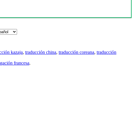
cción kazaja
,
traducción china
,
traducción coreana
,
traducción
gación francesa
.