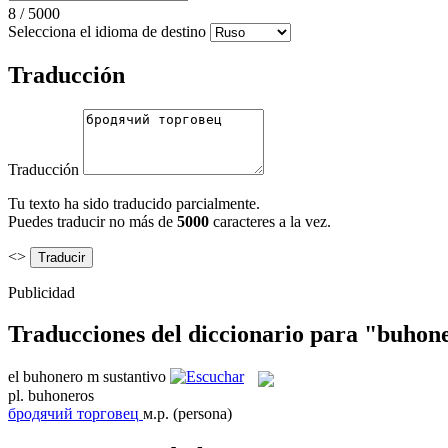
8
/
5000
Selecciona el idioma de destino
Traducción
Traducción
Tu texto ha sido traducido parcialmente.
Puedes traducir no más de
5000
caracteres a la vez.
<>
Publicidad
Traducciones del diccionario para "buhon
el
buhonero
m
sustantivo
pl.
buhoneros
бродячий торговец
м.р.
(persona)