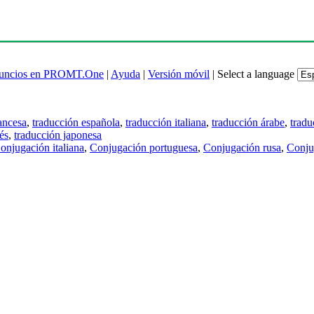
uncios en PROMT.One
|
Ayuda
|
Versión móvil
|
Select a language
ancesa
,
traducción española
,
traducción italiana
,
traducción árabe
,
tradu
és
,
traducción japonesa
onjugación italiana
,
Conjugación portuguesa
,
Conjugación rusa
,
Conju