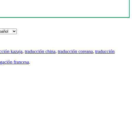
cción kazaja
,
traducción china
,
traducción coreana
,
traducción
gación francesa
.