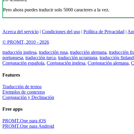
Pero ahora puedes traducir solo 5000 caracteres a la vez.
Acerca del servicio
|
Condiciones del uso
|
Política de Privacidad
|
An
© PROMT, 2010 - 2026
traducción inglesa
,
traducción rusa
,
traducción alemana
,
traducción fr
portuguesa
,
traducción turca
,
traducción ucraniana
,
traducción finland
Conjugación española
,
Conjugación inglesa
,
Conjugación alemana
,
C
Features
Traducción de textos
Ejemplos de contextos
Conjugación y Declinación
Free apps
PROMT.One para iOS
PROMT.One para Android