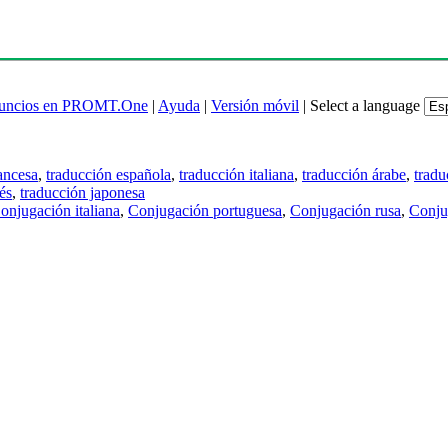
uncios en PROMT.One
|
Ayuda
|
Versión móvil
|
Select a language
ancesa
,
traducción española
,
traducción italiana
,
traducción árabe
,
tradu
és
,
traducción japonesa
onjugación italiana
,
Conjugación portuguesa
,
Conjugación rusa
,
Conju