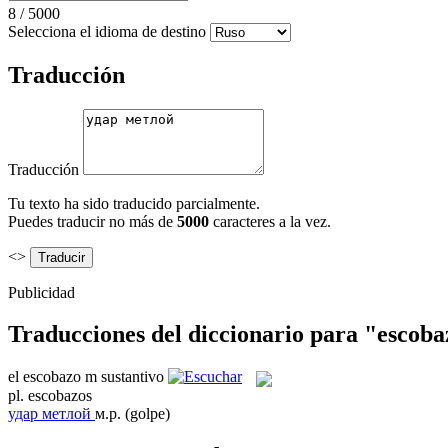
8
/
5000
Selecciona el idioma de destino
Traducción
Traducción
Tu texto ha sido traducido parcialmente.
Puedes traducir no más de
5000
caracteres a la vez.
<>
Publicidad
Traducciones del diccionario para "escob
el
escobazo
m
sustantivo
pl.
escobazos
удар метлой
м.р.
(golpe)