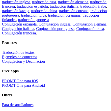
traducción inglesa
,
traducción rusa
,
traducción alemana
,
traducción
francesa
,
traducción española
,
traducción italiana
,
traducción árabe
,
traducción kazaja
,
traducción china
,
traducción coreana
,
traducción
portuguesa
,
traducción turca
,
traducción ucraniana
,
traducción
finlandés
,
traducción japonesa
Conjugación española
,
Conjugación inglesa
,
Conjugación alemana
,
Conjugación italiana
,
Conjugación portuguesa
,
Conjugación rusa
,
Conjugación francesa
.
Features
Traducción de textos
Ejemplos de contextos
Conjugación y Declinación
Free apps
PROMT.One para iOS
PROMT.One para Android
Offers
Para desarrolladores