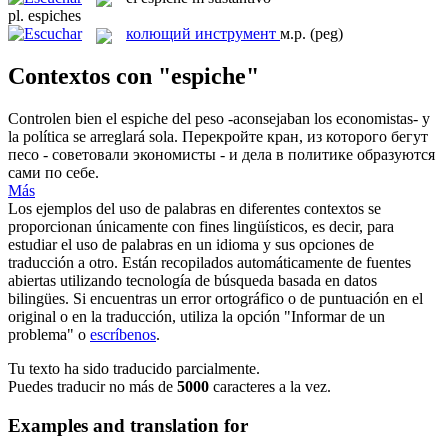
pl.
espiches
колющий инструмент
м.р.
(peg)
Contextos con "espiche"
Controlen bien el
espiche
del peso -aconsejaban los economistas- y
la política se arreglará sola.
Перекройте кран, из которого бегут
песо - советовали экономисты - и дела в политике образуются
сами по себе.
Más
Los ejemplos del uso de palabras en diferentes contextos se
proporcionan únicamente con fines lingüísticos, es decir, para
estudiar el uso de palabras en un idioma y sus opciones de
traducción a otro. Están recopilados automáticamente de fuentes
abiertas utilizando tecnología de búsqueda basada en datos
bilingües. Si encuentras un error ortográfico o de puntuación en el
original o en la traducción, utiliza la opción "Informar de un
problema" o
escríbenos
.
Tu texto ha sido traducido parcialmente.
Puedes traducir no más de
5000
caracteres a la vez.
Examples and translation for