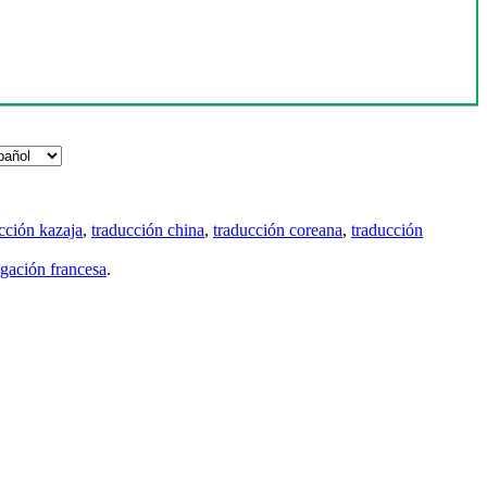
cción kazaja
,
traducción china
,
traducción coreana
,
traducción
gación francesa
.