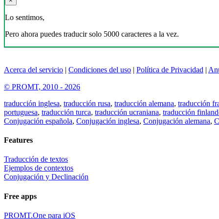
×
Lo sentimos,
Pero ahora puedes traducir solo 5000 caracteres a la vez.
Acerca del servicio
|
Condiciones del uso
|
Política de Privacidad
|
An
© PROMT, 2010 - 2026
traducción inglesa
,
traducción rusa
,
traducción alemana
,
traducción fr
portuguesa
,
traducción turca
,
traducción ucraniana
,
traducción finland
Conjugación española
,
Conjugación inglesa
,
Conjugación alemana
,
C
Features
Traducción de textos
Ejemplos de contextos
Conjugación y Declinación
Free apps
PROMT.One para iOS