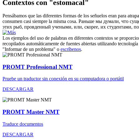
Contextos con "estomacal"
Pensábamos que las diferentes formas de los señuelos eran para atrapar
consumen casi siempre la misma cosa.
Раньше мы думали, что сущ
этих рыб, провденный учеными, или, скорее, их студентами, пок
Los ejemplos del uso de palabras en diferentes contextos se proporcion
recopilados automáticamente de fuentes abiertas utilizando tecnología 
"Informar de un problema" o
escríbenos
.
PROMT Professional NMT
Pruebe un traductor sin conexión en su computadora o portátil
DESCARGAR
PROMT Master NMT
Traduce documentos
DESCARGAR