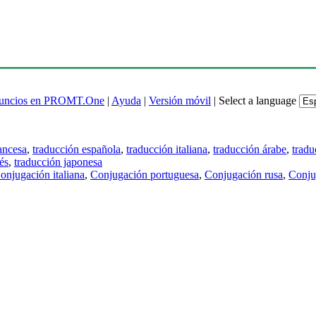
uncios en PROMT.One
|
Ayuda
|
Versión móvil
|
Select a language
ancesa
,
traducción española
,
traducción italiana
,
traducción árabe
,
tradu
és
,
traducción japonesa
onjugación italiana
,
Conjugación portuguesa
,
Conjugación rusa
,
Conju