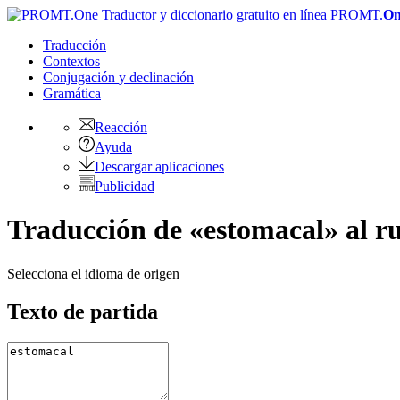
PROMT.
On
Traducción
Contextos
Conjugación
y declinación
Gramática
Reacción
Ayuda
Descargar aplicaciones
Publicidad
Traducción de «estomacal» al r
Selecciona el idioma de origen
Texto de partida