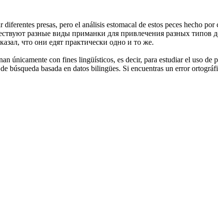
 diferentes presas, pero el análisis
estomacal
de estos peces hecho por c
ествуют разные виды приманки для привлечения разных типов д
азал, что они едят практически одно и то же.
an únicamente con fines lingüísticos, es decir, para estudiar el uso de 
de búsqueda basada en datos bilingües. Si encuentras un error ortográfic