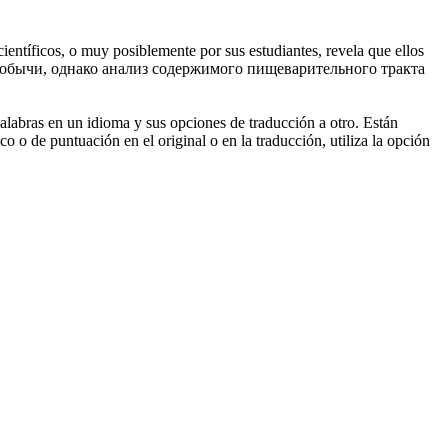
ientíficos, o muy posiblemente por sus estudiantes, revela que ellos
обычи, однако анализ содержимого пищеварительного тракта
palabras en un idioma y sus opciones de traducción a otro. Están
o o de puntuación en el original o en la traducción, utiliza la opción