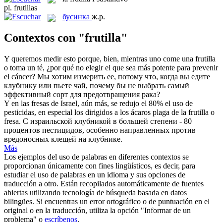
pl.
frutillas
бусинка
ж.р.
Contextos con "frutilla"
Y queremos medir esto porque, bien, mientras uno come una
frutilla
o toma un té, ¿por qué no elegir el que sea más potente para prevenir
el cáncer?
Мы хотим измерить ее, потому что, когда вы едите
клубнику или пьете чай, почему бы не выбрать самый
эффективный сорт для предотвращения рака?
Y en las fresas de Israel, aún más, se redujo el 80% el uso de
pesticidas, en especial los dirigidos a los ácaros plaga de la
frutilla
o
fresa.
С израильской клубникой в большей степени - 80
процентов пестицидов, особенно направленных против
вредоносных клещей на клубнике.
Más
Los ejemplos del uso de palabras en diferentes contextos se
proporcionan únicamente con fines lingüísticos, es decir, para
estudiar el uso de palabras en un idioma y sus opciones de
traducción a otro. Están recopilados automáticamente de fuentes
abiertas utilizando tecnología de búsqueda basada en datos
bilingües. Si encuentras un error ortográfico o de puntuación en el
original o en la traducción, utiliza la opción "Informar de un
problema" o
escríbenos
.