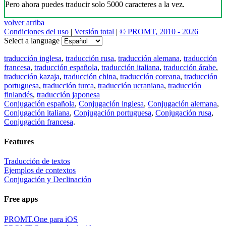
Pero ahora puedes traducir solo 5000 caracteres a la vez.
volver arriba
Condiciones del uso
|
Versión total
|
© PROMT, 2010 - 2026
Select a language
traducción inglesa
,
traducción rusa
,
traducción alemana
,
traducción
francesa
,
traducción española
,
traducción italiana
,
traducción árabe
,
traducción kazaja
,
traducción china
,
traducción coreana
,
traducción
portuguesa
,
traducción turca
,
traducción ucraniana
,
traducción
finlandés
,
traducción japonesa
Conjugación española
,
Conjugación inglesa
,
Conjugación alemana
,
Conjugación italiana
,
Conjugación portuguesa
,
Conjugación rusa
,
Conjugación francesa
.
Features
Traducción de textos
Ejemplos de contextos
Conjugación y Declinación
Free apps
PROMT.One para iOS