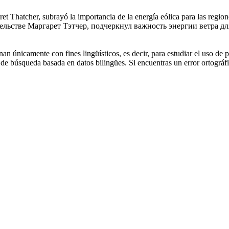
ret Thatcher, subrayó la importancia de la energía eólica para las regi
ьстве Маргарет Тэтчер, подчеркнул важность энергии ветра для
an únicamente con fines lingüísticos, es decir, para estudiar el uso de 
de búsqueda basada en datos bilingües. Si encuentras un error ortográfic