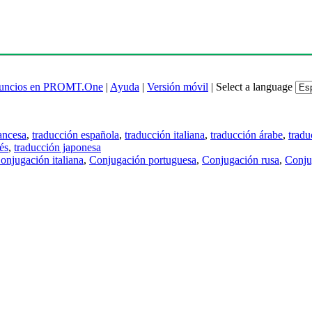
uncios en PROMT.One
|
Ayuda
|
Versión móvil
|
Select a language
ancesa
,
traducción española
,
traducción italiana
,
traducción árabe
,
tradu
és
,
traducción japonesa
onjugación italiana
,
Conjugación portuguesa
,
Conjugación rusa
,
Conju