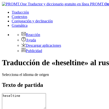
PROMT.
On
Traducción
Contextos
Conjugación
y declinación
Gramática
Reacción
Ayuda
Descargar aplicaciones
Publicidad
Traducción de «heseltine» al ru
Selecciona el idioma de origen
Texto de partida