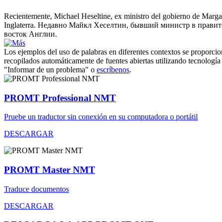
Recientemente, Michael
Heseltine
, ex ministro del gobierno de Marga
Inglaterra.
Недавно Майкл Хеселтин, бывший министр в правител
восток Англии.
Los ejemplos del uso de palabras en diferentes contextos se proporcion
recopilados automáticamente de fuentes abiertas utilizando tecnología 
"Informar de un problema" o
escríbenos
.
PROMT Professional NMT
Pruebe un traductor sin conexión en su computadora o portátil
DESCARGAR
PROMT Master NMT
Traduce documentos
DESCARGAR