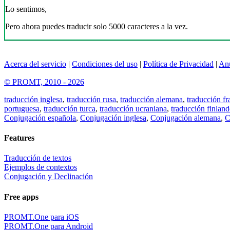
Lo sentimos,
Pero ahora puedes traducir solo 5000 caracteres a la vez.
Acerca del servicio
|
Condiciones del uso
|
Política de Privacidad
|
An
© PROMT, 2010 - 2026
traducción inglesa
,
traducción rusa
,
traducción alemana
,
traducción fr
portuguesa
,
traducción turca
,
traducción ucraniana
,
traducción finland
Conjugación española
,
Conjugación inglesa
,
Conjugación alemana
,
C
Features
Traducción de textos
Ejemplos de contextos
Conjugación y Declinación
Free apps
PROMT.One para iOS
PROMT.One para Android