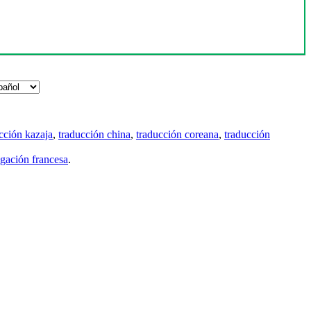
cción kazaja
,
traducción china
,
traducción coreana
,
traducción
gación francesa
.