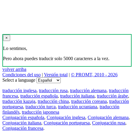
×
Lo sentimos,
Pero ahora puedes traducir solo 5000 caracteres a la vez.
volver arriba
Condiciones del uso
|
Versión total
|
© PROMT, 2010 - 2026
Select a language
traducción inglesa
,
traducción rusa
,
traducción alemana
,
traducción
francesa
,
traducción española
,
traducción italiana
,
traducción árabe
,
traducción kazaja
,
traducción china
,
traducción coreana
,
traducción
portuguesa
,
traducción turca
,
traducción ucraniana
,
traducción
finlandés
,
traducción japonesa
Conjugación española
,
Conjugación inglesa
,
Conjugación alemana
,
Conjugación italiana
,
Conjugación portuguesa
,
Conjugación rusa
,
Conjugación francesa
.