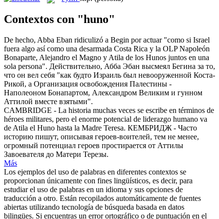
Contextos con "huno"
De hecho, Abba Eban ridiculizó a Begin por actuar "como si Israel
fuera algo así como una desarmada Costa Rica y la OLP Napoleón
Bonaparte, Alejandro el Magno y Atila de los
Hunos
juntos en una
sola persona".
Действительно, Абба Эбан высмеял Бегина за то,
что он вел себя "как будто Израиль был невооруженной Коста-
Рикой, а Организация освобождения Палестины -
Наполеоном Бонапартом, Александром Великим и
гунном
Аттилой вместе взятыми".
CAMBRIDGE - La historia muchas veces se escribe en términos de
héroes militares, pero el enorme potencial de liderazgo humano va
de Atila el
Huno
hasta la Madre Teresa.
КЕМБРИДЖ - Часто
историю пишут, описывая героев-воителей, тем не менее,
огромный потенциал героев простирается от Аттилы
Завоевателя до Матери Терезы.
Más
Los ejemplos del uso de palabras en diferentes contextos se
proporcionan únicamente con fines lingüísticos, es decir, para
estudiar el uso de palabras en un idioma y sus opciones de
traducción a otro. Están recopilados automáticamente de fuentes
abiertas utilizando tecnología de búsqueda basada en datos
bilingües. Si encuentras un error ortográfico o de puntuación en el