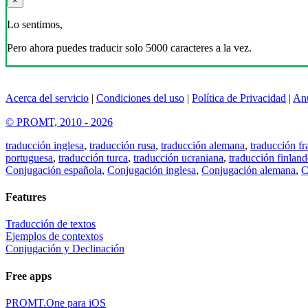
×
Lo sentimos,
Pero ahora puedes traducir solo 5000 caracteres a la vez.
Acerca del servicio
|
Condiciones del uso
|
Política de Privacidad
|
An
© PROMT, 2010 - 2026
traducción inglesa
,
traducción rusa
,
traducción alemana
,
traducción fr
portuguesa
,
traducción turca
,
traducción ucraniana
,
traducción finland
Conjugación española
,
Conjugación inglesa
,
Conjugación alemana
,
C
Features
Traducción de textos
Ejemplos de contextos
Conjugación y Declinación
Free apps
PROMT.One para iOS