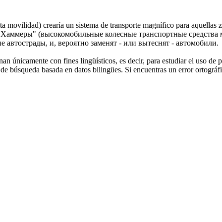
a movilidad) crearía un sistema de transporte magnífico para aquellas
Хаммеры" (высокомобильные колесные транспортные средства м
ие
автострады, и, вероятно заменят - или вытеснят - автомобили.
an únicamente con fines lingüísticos, es decir, para estudiar el uso de 
de búsqueda basada en datos bilingües. Si encuentras un error ortográfic