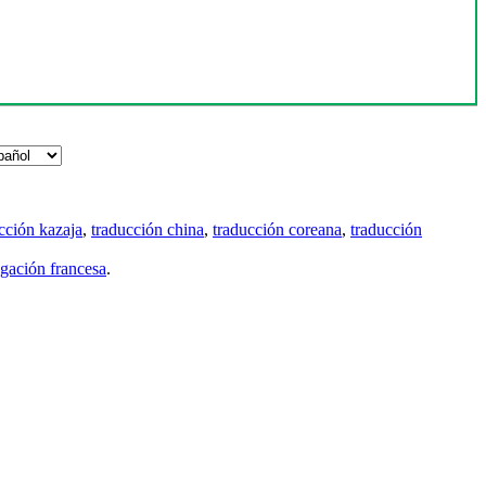
cción kazaja
,
traducción china
,
traducción coreana
,
traducción
gación francesa
.