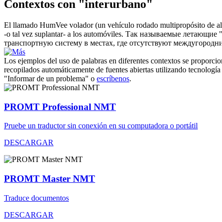
Contextos con "interurbano"
El llamado HumVee volador (un vehículo rodado multipropósito de alt
-o tal vez suplantar- a los automóviles.
Так называемые летающие "
транспортную систему в местах, где отсутствуют
междугородн
Los ejemplos del uso de palabras en diferentes contextos se proporcion
recopilados automáticamente de fuentes abiertas utilizando tecnología 
"Informar de un problema" o
escríbenos
.
PROMT Professional NMT
Pruebe un traductor sin conexión en su computadora o portátil
DESCARGAR
PROMT Master NMT
Traduce documentos
DESCARGAR