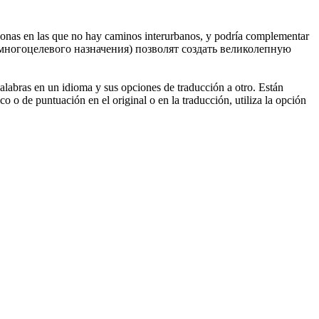
 zonas en las que no hay caminos
interurbanos
, y podría complementar
ногоцелевого назначения) позволят создать великолепную
palabras en un idioma y sus opciones de traducción a otro. Están
o o de puntuación en el original o en la traducción, utiliza la opción