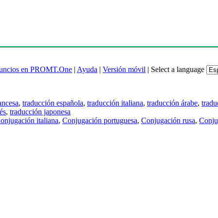
uncios en PROMT.One
|
Ayuda
|
Versión móvil
|
Select a language
ancesa
,
traducción española
,
traducción italiana
,
traducción árabe
,
tradu
és
,
traducción japonesa
onjugación italiana
,
Conjugación portuguesa
,
Conjugación rusa
,
Conju