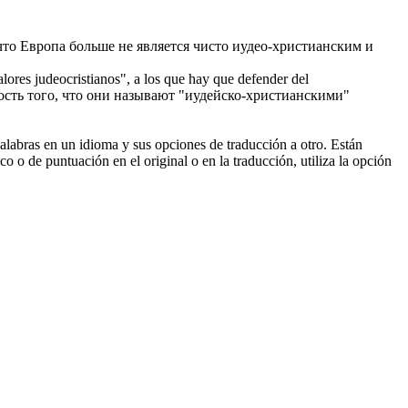
что Европа больше не является чисто
иудео-христианским
и
valores
judeocristianos
", a los que hay que defender del
сть того, что они называют "
иудейско-христианскими
"
palabras en un idioma y sus opciones de traducción a otro. Están
o o de puntuación en el original o en la traducción, utiliza la opción