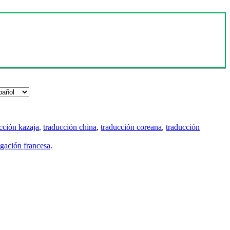
cción kazaja
,
traducción china
,
traducción coreana
,
traducción
gación francesa
.