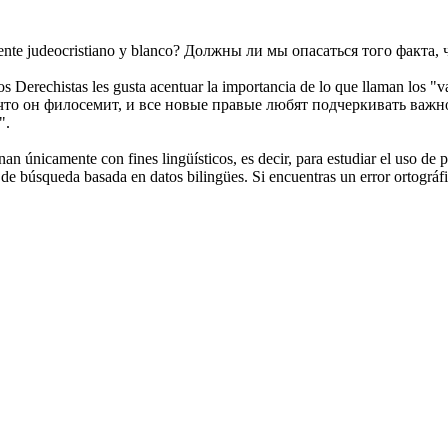
ente
judeocristiano
y blanco?
Должны ли мы опасаться того факта, 
os Derechistas les gusta acentuar la importancia de lo que llaman los "
то он филосемит, и все новые правые любят подчеркивать важно
".
an únicamente con fines lingüísticos, es decir, para estudiar el uso de 
de búsqueda basada en datos bilingües. Si encuentras un error ortográfic