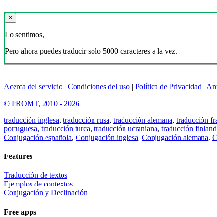
×
Lo sentimos,
Pero ahora puedes traducir solo 5000 caracteres a la vez.
Acerca del servicio
|
Condiciones del uso
|
Política de Privacidad
|
An
© PROMT, 2010 - 2026
traducción inglesa
,
traducción rusa
,
traducción alemana
,
traducción fr
portuguesa
,
traducción turca
,
traducción ucraniana
,
traducción finland
Conjugación española
,
Conjugación inglesa
,
Conjugación alemana
,
C
Features
Traducción de textos
Ejemplos de contextos
Conjugación y Declinación
Free apps