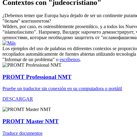
Contextos con "judeocristiano"
¿Debemos temer que Europa haya dejado de ser un continente puram
"белым" континентом?
Wilders, por caso, es ostensiblemente prosemítico, y a todos los Nuev
"islamofascismo".
Например, Вилдерс нарочито демонстрирует, ч
ценностями, которые необходимо защитить от "исламофашизма
Los ejemplos del uso de palabras en diferentes contextos se proporcion
recopilados automáticamente de fuentes abiertas utilizando tecnología 
"Informar de un problema" o
escríbenos
.
PROMT Professional NMT
Pruebe un traductor sin conexión en su computadora o portátil
DESCARGAR
PROMT Master NMT
Traduce documentos