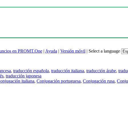
uncios en PROMT.One
|
Ayuda
|
Versión móvil
|
Select a language
ancesa
,
traducción española
,
traducción italiana
,
traducción árabe
,
tradu
és
,
traducción japonesa
onjugación italiana
,
Conjugación portuguesa
,
Conjugación rusa
,
Conju