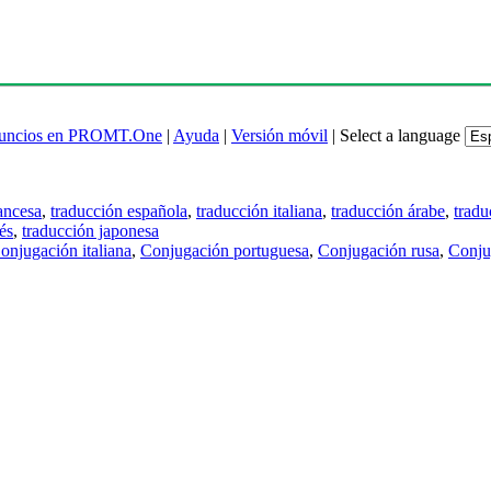
uncios en PROMT.One
|
Ayuda
|
Versión móvil
|
Select a language
ancesa
,
traducción española
,
traducción italiana
,
traducción árabe
,
tradu
és
,
traducción japonesa
onjugación italiana
,
Conjugación portuguesa
,
Conjugación rusa
,
Conju