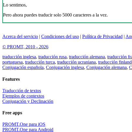
Lo sentimos,
Pero ahora puedes traducir solo 5000 caracteres a la vez.
Acerca del servicio
|
Condiciones del uso
|
Política de Privacidad
|
An
© PROMT, 2010 - 2026
traducción inglesa
,
traducción rusa
,
traducción alemana
,
traducción fr
portuguesa
,
traducción turca
,
traducción ucraniana
,
traducción finland
Conjugación española
,
Conjugación inglesa
,
Conjugación alemana
,
C
Features
Traducción de textos
Ejemplos de contextos
Conjugación y Declinación
Free apps
PROMT.One para iOS
PROMT.One para Android