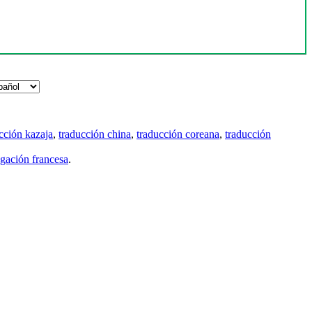
cción kazaja
,
traducción china
,
traducción coreana
,
traducción
gación francesa
.