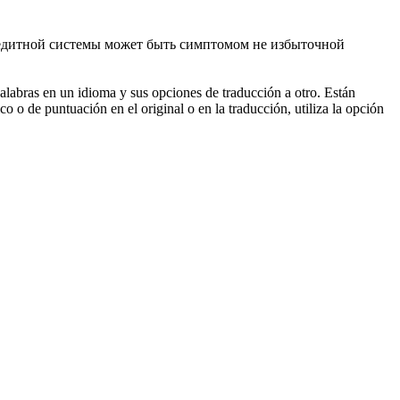
едитной системы может быть симптомом не избыточной
palabras en un idioma y sus opciones de traducción a otro. Están
o o de puntuación en el original o en la traducción, utiliza la opción