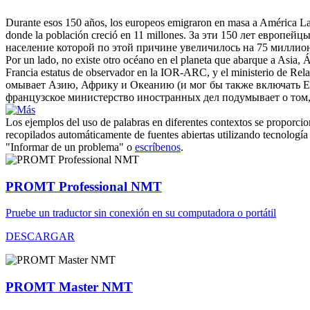
Durante esos 150 años, los europeos emigraron en masa a América Lat
donde la población creció en 11 millones.
За эти 150 лет европейц
население которой по этой причине увеличилось на 75 миллио
Por un lado, no existe otro océano en el planeta que abarque a Asia, 
Francia estatus de observador en la IOR-ARC, y el ministerio de Rela
омывает Азию, Африку и
Океанию
(и мог бы также включать 
французское министерство иностранных дел подумывает о том,
Los ejemplos del uso de palabras en diferentes contextos se proporcion
recopilados automáticamente de fuentes abiertas utilizando tecnología 
"Informar de un problema" o
escríbenos
.
PROMT Professional NMT
Pruebe un traductor sin conexión en su computadora o portátil
DESCARGAR
PROMT Master NMT