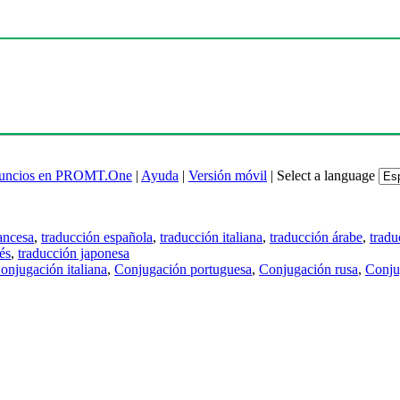
uncios en PROMT.One
|
Ayuda
|
Versión móvil
|
Select a language
ancesa
,
traducción española
,
traducción italiana
,
traducción árabe
,
tradu
és
,
traducción japonesa
onjugación italiana
,
Conjugación portuguesa
,
Conjugación rusa
,
Conju