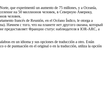
 Norte, que experimentó un aumento de 75 millones, y a
Oceanía
,
селение на 50 миллионов человек, в Северную Америку,
онов человек.
rtamento francés de Reunión, en el Océano Índico, le otorga a
na).
Начнем с того, что на планете нет другого океана, который
не предоставляет Франции статус наблюдателя в IOR-ARC, а
palabras en un idioma y sus opciones de traducción a otro. Están
o o de puntuación en el original o en la traducción, utiliza la opción