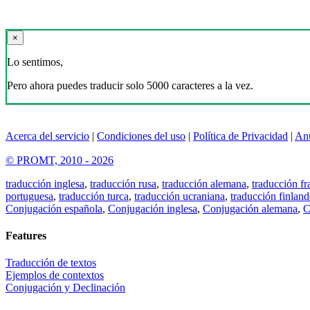
×
Lo sentimos,
Pero ahora puedes traducir solo 5000 caracteres a la vez.
Acerca del servicio
|
Condiciones del uso
|
Política de Privacidad
|
An
© PROMT, 2010 - 2026
traducción inglesa
,
traducción rusa
,
traducción alemana
,
traducción fr
portuguesa
,
traducción turca
,
traducción ucraniana
,
traducción finland
Conjugación española
,
Conjugación inglesa
,
Conjugación alemana
,
C
Features
Traducción de textos
Ejemplos de contextos
Conjugación y Declinación