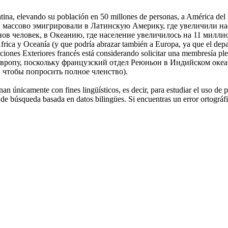
ina, elevando su población en 50 millones de personas, a América del
ы массово эмигрировали в Латинскую Америку, где увеличили на
нов человек, в
Океанию
, где население увеличилось на 11 милли
África y
Oceanía
(y que podría abrazar también a Europa, ya que el depa
ciones Exteriores francés está considerando solicitar una membresía ple
Европу, поскольку французский отдел Реюньон в Индийском океа
 чтобы попросить полное членство).
an únicamente con fines lingüísticos, es decir, para estudiar el uso de 
de búsqueda basada en datos bilingües. Si encuentras un error ortográfic