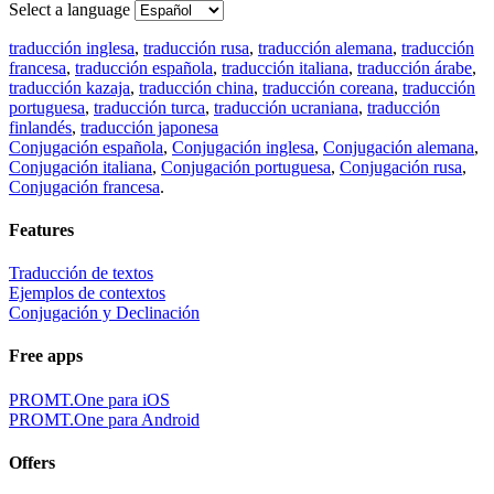
Select a language
traducción inglesa
,
traducción rusa
,
traducción alemana
,
traducción
francesa
,
traducción española
,
traducción italiana
,
traducción árabe
,
traducción kazaja
,
traducción china
,
traducción coreana
,
traducción
portuguesa
,
traducción turca
,
traducción ucraniana
,
traducción
finlandés
,
traducción japonesa
Conjugación española
,
Conjugación inglesa
,
Conjugación alemana
,
Conjugación italiana
,
Conjugación portuguesa
,
Conjugación rusa
,
Conjugación francesa
.
Features
Traducción de textos
Ejemplos de contextos
Conjugación y Declinación
Free apps
PROMT.One para iOS
PROMT.One para Android
Offers