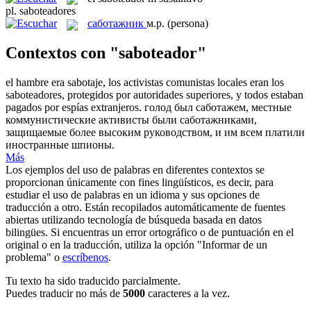
pl.
saboteadores
саботажник
м.р.
(persona)
Contextos con "saboteador"
el hambre era sabotaje, los activistas comunistas locales eran los
saboteadores
, protegidos por autoridades superiores, y todos estaban
pagados por espías extranjeros.
голод был саботажем, местные
коммунистические активисты были
саботажниками
,
защищаемые более высоким руководством, и им всем платили
иностранные шпионы.
Más
Los ejemplos del uso de palabras en diferentes contextos se
proporcionan únicamente con fines lingüísticos, es decir, para
estudiar el uso de palabras en un idioma y sus opciones de
traducción a otro. Están recopilados automáticamente de fuentes
abiertas utilizando tecnología de búsqueda basada en datos
bilingües. Si encuentras un error ortográfico o de puntuación en el
original o en la traducción, utiliza la opción "Informar de un
problema" o
escríbenos
.
Tu texto ha sido traducido parcialmente.
Puedes traducir no más de
5000
caracteres a la vez.