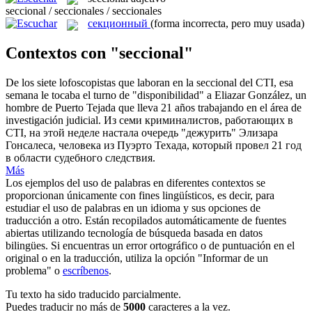
seccional / seccionales / seccionales
секционный
(forma incorrecta, pero muy usada)
Contextos con "seccional"
De los siete lofoscopistas que laboran en la
seccional
del CTI, esa
semana le tocaba el turno de "disponibilidad" a Eliazar González, un
hombre de Puerto Tejada que lleva 21 años trabajando en el área de
investigación judicial.
Из семи криминалистов, работающих в
CTI, на этой неделе настала очередь "дежурить" Элизара
Гонсалеса, человека из Пуэрто Техада, который провел 21 год
в области судебного следствия.
Más
Los ejemplos del uso de palabras en diferentes contextos se
proporcionan únicamente con fines lingüísticos, es decir, para
estudiar el uso de palabras en un idioma y sus opciones de
traducción a otro. Están recopilados automáticamente de fuentes
abiertas utilizando tecnología de búsqueda basada en datos
bilingües. Si encuentras un error ortográfico o de puntuación en el
original o en la traducción, utiliza la opción "Informar de un
problema" o
escríbenos
.
Tu texto ha sido traducido parcialmente.
Puedes traducir no más de
5000
caracteres a la vez.