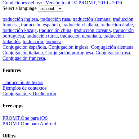
Condiciones del uso
|
Versión total
|
© PROMT, 2010 - 2026
Select a language
traducción inglesa
,
traducción rusa
,
traducción alemana
,
traducción
francesa
,
traducción española
,
traducción italiana
,
traducción árabe
,
traducción kazaja
,
traducción china
,
traducción coreana
,
traducción
portuguesa
,
traducción turca
,
traducción ucraniana
,
traducción
finlandés
,
traducción japonesa
Conjugación española
,
Conjugación inglesa
,
Conjugación alemana
,
Conjugación italiana
,
Conjugación portuguesa
,
Conjugación rusa
,
Conjugación francesa
.
Features
Traducción de textos
Ejemplos de contextos
Conjugación y Declinación
Free apps
PROMT.One para iOS
PROMT.One para Android
Offers