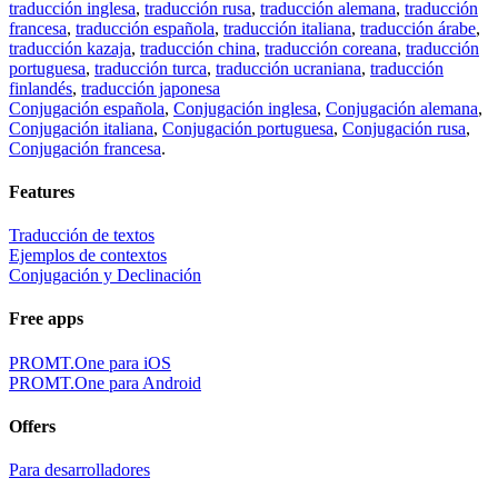
traducción inglesa
,
traducción rusa
,
traducción alemana
,
traducción
francesa
,
traducción española
,
traducción italiana
,
traducción árabe
,
traducción kazaja
,
traducción china
,
traducción coreana
,
traducción
portuguesa
,
traducción turca
,
traducción ucraniana
,
traducción
finlandés
,
traducción japonesa
Conjugación española
,
Conjugación inglesa
,
Conjugación alemana
,
Conjugación italiana
,
Conjugación portuguesa
,
Conjugación rusa
,
Conjugación francesa
.
Features
Traducción de textos
Ejemplos de contextos
Conjugación y Declinación
Free apps
PROMT.One para iOS
PROMT.One para Android
Offers
Para desarrolladores