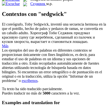
Седжвик
м.р.
Contextos con "sedgwick"
El coreógrafo, Toby
Sedgwick
, inventó una secuencia hermosa en la
que el potrillo, hecho de palos y pedazos de ramas, se convertía en
un caballo adulto.
Хореограф Тоби
Седжвик
придумал
красивую сцену где жеребёнок, сделанный из палочек и
кусков хвороста, вырастает и становиться лошадью.
Más
Los ejemplos del uso de palabras en diferentes contextos se
proporcionan únicamente con fines lingüísticos, es decir, para
estudiar el uso de palabras en un idioma y sus opciones de
traducción a otro. Están recopilados automáticamente de fuentes
abiertas utilizando tecnología de búsqueda basada en datos
bilingües. Si encuentras un error ortográfico o de puntuación en el
original o en la traducción, utiliza la opción "Informar de un
problema" o
escríbenos
.
Tu texto ha sido traducido parcialmente.
Puedes traducir no más de
5000
caracteres a la vez.
Examples and translation for