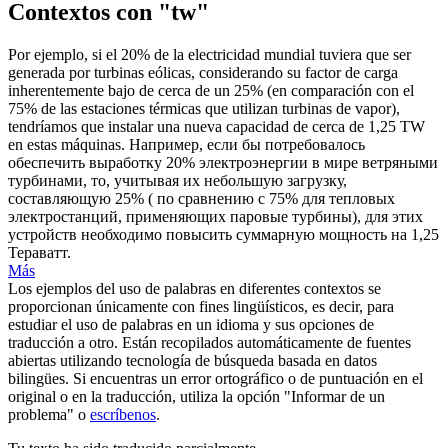
Contextos con "tw"
Por ejemplo, si el 20% de la electricidad mundial tuviera que ser
generada por turbinas eólicas, considerando su factor de carga
inherentemente bajo de cerca de un 25% (en comparación con el
75% de las estaciones térmicas que utilizan turbinas de vapor),
tendríamos que instalar una nueva capacidad de cerca de 1,25
TW
en estas máquinas.
Например, если бы потребовалось
обеспечить выработку 20% электроэнергии в мире ветряными
турбинами, то, учитывая их небольшую загрузку,
составляющую 25% ( по сравнению с 75% для тепловых
электростанций, применяющих паровые турбины), для этих
устройств необходимо повысить суммарную мощность на 1,25
Тераватт.
Más
Los ejemplos del uso de palabras en diferentes contextos se
proporcionan únicamente con fines lingüísticos, es decir, para
estudiar el uso de palabras en un idioma y sus opciones de
traducción a otro. Están recopilados automáticamente de fuentes
abiertas utilizando tecnología de búsqueda basada en datos
bilingües. Si encuentras un error ortográfico o de puntuación en el
original o en la traducción, utiliza la opción "Informar de un
problema" o
escríbenos
.