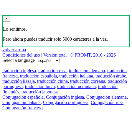
×
Lo sentimos,
Pero ahora puedes traducir solo 5000 caracteres a la vez.
volver arriba
Condiciones del uso
|
Versión total
|
© PROMT, 2010 - 2026
Select a language
traducción inglesa
,
traducción rusa
,
traducción alemana
,
traducción
francesa
,
traducción española
,
traducción italiana
,
traducción árabe
,
traducción kazaja
,
traducción china
,
traducción coreana
,
traducción
portuguesa
,
traducción turca
,
traducción ucraniana
,
traducción
finlandés
,
traducción japonesa
Conjugación española
,
Conjugación inglesa
,
Conjugación alemana
,
Conjugación italiana
,
Conjugación portuguesa
,
Conjugación rusa
,
Conjugación francesa
.
Features
Traducción de textos