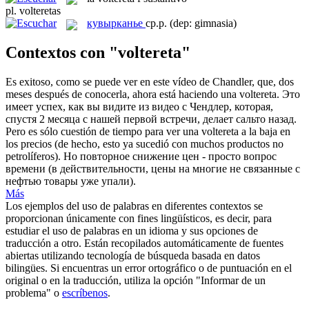
pl.
volteretas
кувырканье
ср.р.
(dep: gimnasia)
Contextos con "voltereta"
Es exitoso, como se puede ver en este vídeo de Chandler, que, dos
meses después de conocerla, ahora está haciendo una
voltereta
.
Это
имеет успех, как вы видите из видео с Чендлер, которая,
спустя 2 месяца с нашей первой встречи, делает сальто назад.
Pero es sólo cuestión de tiempo para ver una
voltereta
a la baja en
los precios (de hecho, esto ya sucedió con muchos productos no
petrolíferos).
Но повторное снижение цен - просто вопрос
времени (в действительности, цены на многие не связанные с
нефтью товары уже упали).
Más
Los ejemplos del uso de palabras en diferentes contextos se
proporcionan únicamente con fines lingüísticos, es decir, para
estudiar el uso de palabras en un idioma y sus opciones de
traducción a otro. Están recopilados automáticamente de fuentes
abiertas utilizando tecnología de búsqueda basada en datos
bilingües. Si encuentras un error ortográfico o de puntuación en el
original o en la traducción, utiliza la opción "Informar de un
problema" o
escríbenos
.