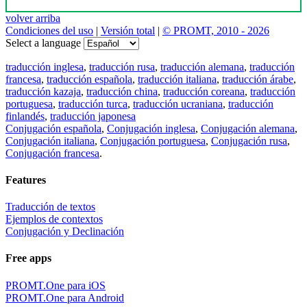
volver arriba
Condiciones del uso
|
Versión total
|
© PROMT, 2010 - 2026
Select a language
traducción inglesa
,
traducción rusa
,
traducción alemana
,
traducción
francesa
,
traducción española
,
traducción italiana
,
traducción árabe
,
traducción kazaja
,
traducción china
,
traducción coreana
,
traducción
portuguesa
,
traducción turca
,
traducción ucraniana
,
traducción
finlandés
,
traducción japonesa
Conjugación española
,
Conjugación inglesa
,
Conjugación alemana
,
Conjugación italiana
,
Conjugación portuguesa
,
Conjugación rusa
,
Conjugación francesa
.
Features
Traducción de textos
Ejemplos de contextos
Conjugación y Declinación
Free apps
PROMT.One para iOS
PROMT.One para Android