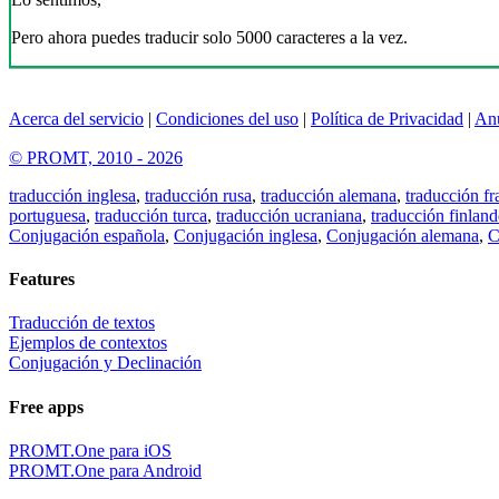
Pero ahora puedes traducir solo 5000 caracteres a la vez.
Acerca del servicio
|
Condiciones del uso
|
Política de Privacidad
|
An
© PROMT, 2010 - 2026
traducción inglesa
,
traducción rusa
,
traducción alemana
,
traducción fr
portuguesa
,
traducción turca
,
traducción ucraniana
,
traducción finland
Conjugación española
,
Conjugación inglesa
,
Conjugación alemana
,
C
Features
Traducción de textos
Ejemplos de contextos
Conjugación y Declinación
Free apps
PROMT.One para iOS
PROMT.One para Android