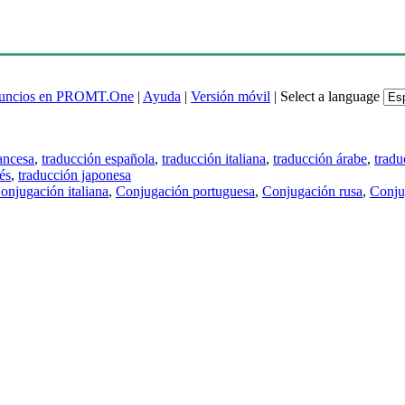
uncios en PROMT.One
|
Ayuda
|
Versión móvil
|
Select a language
ancesa
,
traducción española
,
traducción italiana
,
traducción árabe
,
tradu
és
,
traducción japonesa
onjugación italiana
,
Conjugación portuguesa
,
Conjugación rusa
,
Conju