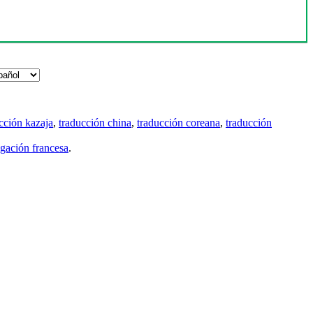
cción kazaja
,
traducción china
,
traducción coreana
,
traducción
gación francesa
.