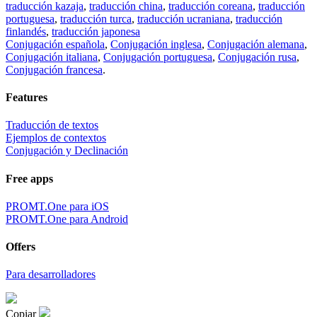
traducción kazaja
,
traducción china
,
traducción coreana
,
traducción
portuguesa
,
traducción turca
,
traducción ucraniana
,
traducción
finlandés
,
traducción japonesa
Conjugación española
,
Conjugación inglesa
,
Conjugación alemana
,
Conjugación italiana
,
Conjugación portuguesa
,
Conjugación rusa
,
Conjugación francesa
.
Features
Traducción de textos
Ejemplos de contextos
Conjugación y Declinación
Free apps
PROMT.One para iOS
PROMT.One para Android
Offers
Para desarrolladores
Copiar