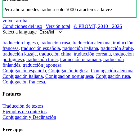
Pero ahora puedes traducir solo 5000 caracteres a la vez.
volver arriba
Condiciones del uso
|
Versión total
|
© PROMT, 2010 - 2026
Select a language
traducción inglesa
,
traducción rusa
,
traducción alemana
,
traducción
francesa
,
traducción española
,
traducción italiana
,
traducción árabe
,
traducción kazaja
,
traducción china
,
traducción coreana
,
traducción
portuguesa
,
traducción turca
,
traducción ucraniana
,
traducción
finlandés
,
traducción japonesa
Conjugación española
,
Conjugación inglesa
,
Conjugación alemana
,
Conjugación italiana
,
Conjugación portuguesa
,
Conjugación rusa
,
Conjugación francesa
.
Features
Traducción de textos
Ejemplos de contextos
Conjugación y Declinación
Free apps