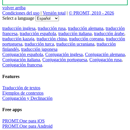
volver arriba
Condiciones del uso
|
Versión total
|
© PROMT, 2010 - 2026
Select a language
traducción inglesa
,
traducción rusa
,
traducción alemana
,
traducción
francesa
,
traducción española
,
traducción italiana
,
traducción árabe
,
traducción kazaja
,
traducción china
,
traducción coreana
,
traducción
portuguesa
,
traducción turca
,
traducción ucraniana
,
traducción
finlandés
,
traducción japonesa
Conjugación española
,
Conjugación inglesa
,
Conjugación alemana
,
Conjugación italiana
,
Conjugación portuguesa
,
Conjugación rusa
,
Conjugación francesa
.
Features
Traducción de textos
Ejemplos de contextos
Conjugación y Declinación
Free apps
PROMT.One para iOS
PROMT.One para Android