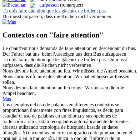
aufpassen
(remarquer)
Tu dois
faire attention
que les gâteaux ne brûlent pas.
Du musst
aufpassen
, dass die Kuchen nicht verbrennen.
Contextos con "faire attention"
Le chauffeur nous demanda de
faire attention
en descendant du bus.
Der Fahrer bat uns, beim Aussteigen aus dem Bus
aufzupassen
.
Tu dois
faire attention
que les gâteaux ne brûlent pas.
Du musst
aufpassen
, dass die Kuchen nicht verbrennen.
Nous devons
faire attention
au feu.
Wir müssen die Ampel
beachten
.
Nous aurions dû
faire
plus
attention
.
Wir hätten besser
aufpassen
sollen.
Nous devons
faire attention
au feu rouge.
Wir müssen die rote
Ampel
beachten
.
Más
Los ejemplos del uso de palabras en diferentes contextos se
proporcionan únicamente con fines lingüísticos, es decir, para
estudiar el uso de palabras en un idioma y sus opciones de
traducción a otro. Están recopilados automáticamente de fuentes
abiertas utilizando tecnología de búsqueda basada en datos
bilingües. Si encuentras un error ortográfico o de puntuación en el
original o en la traducción, utiliza la opción "Informar de un