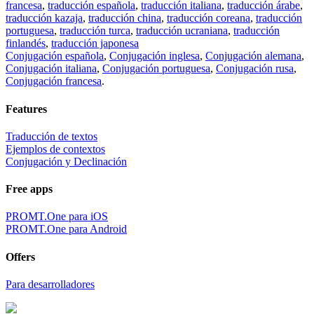
francesa
,
traducción española
,
traducción italiana
,
traducción árabe
,
traducción kazaja
,
traducción china
,
traducción coreana
,
traducción
portuguesa
,
traducción turca
,
traducción ucraniana
,
traducción
finlandés
,
traducción japonesa
Conjugación española
,
Conjugación inglesa
,
Conjugación alemana
,
Conjugación italiana
,
Conjugación portuguesa
,
Conjugación rusa
,
Conjugación francesa
.
Features
Traducción de textos
Ejemplos de contextos
Conjugación y Declinación
Free apps
PROMT.One para iOS
PROMT.One para Android
Offers
Para desarrolladores