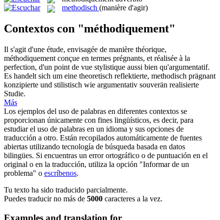
methodisch
(manière d'agir)
Contextos con "méthodiquement"
Il s'agit d'une étude, envisagée de manière théorique,
méthodiquement
conçue en termes prégnants, et réalisée à la
perfection, d'un point de vue stylistique aussi bien qu'argumentatif.
Es handelt sich um eine theoretisch reflektierte,
methodisch
prägnant
konzipierte und stilistisch wie argumentativ souverän realisierte
Studie.
Más
Los ejemplos del uso de palabras en diferentes contextos se
proporcionan únicamente con fines lingüísticos, es decir, para
estudiar el uso de palabras en un idioma y sus opciones de
traducción a otro. Están recopilados automáticamente de fuentes
abiertas utilizando tecnología de búsqueda basada en datos
bilingües. Si encuentras un error ortográfico o de puntuación en el
original o en la traducción, utiliza la opción "Informar de un
problema" o
escríbenos
.
Tu texto ha sido traducido parcialmente.
Puedes traducir no más de
5000
caracteres a la vez.
Examples and translation for