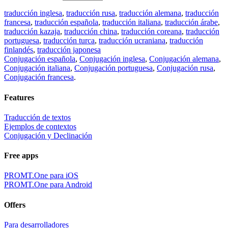
traducción inglesa
,
traducción rusa
,
traducción alemana
,
traducción
francesa
,
traducción española
,
traducción italiana
,
traducción árabe
,
traducción kazaja
,
traducción china
,
traducción coreana
,
traducción
portuguesa
,
traducción turca
,
traducción ucraniana
,
traducción
finlandés
,
traducción japonesa
Conjugación española
,
Conjugación inglesa
,
Conjugación alemana
,
Conjugación italiana
,
Conjugación portuguesa
,
Conjugación rusa
,
Conjugación francesa
.
Features
Traducción de textos
Ejemplos de contextos
Conjugación y Declinación
Free apps
PROMT.One para iOS
PROMT.One para Android
Offers
Para desarrolladores