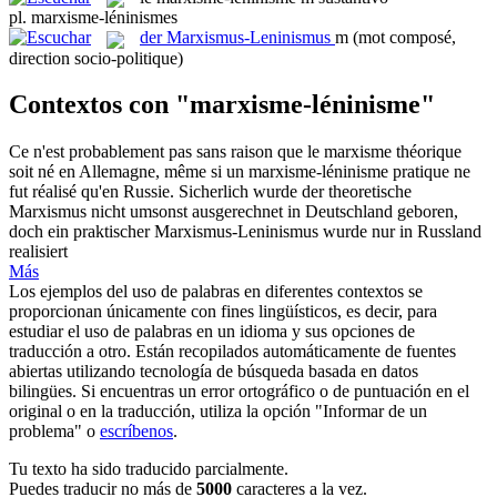
pl.
marxisme-léninismes
der
Marxismus-Leninismus
m
(mot composé,
direction socio-politique)
Contextos con "marxisme-léninisme"
Ce n'est probablement pas sans raison que le marxisme théorique
soit né en Allemagne, même si un
marxisme-léninisme
pratique ne
fut réalisé qu'en Russie.
Sicherlich wurde der theoretische
Marxismus nicht umsonst ausgerechnet in Deutschland geboren,
doch ein praktischer
Marxismus-Leninismus
wurde nur in Russland
realisiert
Más
Los ejemplos del uso de palabras en diferentes contextos se
proporcionan únicamente con fines lingüísticos, es decir, para
estudiar el uso de palabras en un idioma y sus opciones de
traducción a otro. Están recopilados automáticamente de fuentes
abiertas utilizando tecnología de búsqueda basada en datos
bilingües. Si encuentras un error ortográfico o de puntuación en el
original o en la traducción, utiliza la opción "Informar de un
problema" o
escríbenos
.
Tu texto ha sido traducido parcialmente.
Puedes traducir no más de
5000
caracteres a la vez.